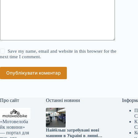
Save my name, email and website in this browser for the
next time I comment.
Опублікувати коментар
Про сайт
Останні новини
Інформ
П
С
«Мотовелоба
К
йк новини»
С
Найбільш затребувані нові
— портал для
К
машини в Україні в липні