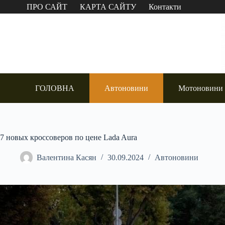
Перейти
ПРО САЙТ
КАРТА САЙТУ
Контакти
до
вмісту
ГОЛОВНА
Автоновини
Мотоновини
7 новых кроссоверов по цене Lada Aura
Валентина Касян
30.09.2024
Автоновини