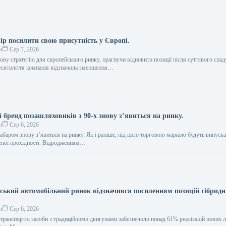
ір посилити свою присутність у Європі.
н
Сер 7, 2026
ву стратегію для європейського ринку, прагнучи відновити позиції після суттєвого спад
есятиліття компанія відзначила зменшення…
 бренд позашляховиків з 90-х знову з’явиться на ринку.
н
Сер 6, 2026
абаром знову з’явиться на ринку. Як і раніше, під цією торговою маркою будуть випуск
еної прохідності. Відродженням…
нський автомобільний ринок відзначився посиленням позицій гібрид
н
Сер 6, 2026
 транспортні засоби з традиційними двигунами забезпечили понад 61% реалізацій нових 