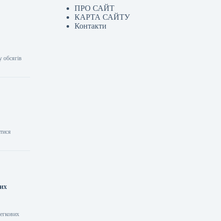
ПРО САЙТ
КАРТА САЙТУ
Контакти
у обсягів
атися
них
легкових