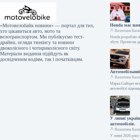
Honda має нам
«Мотовелобайк новини» — портал для тих,
Валентина Кася
хто цікавиться авто, мото та
велотранспортом. Ми публікуємо тест-
Honda розробляє но
збуту. Протягом д
драйви, огляди тюнінгу та новини
двоколісного і чотириколісного світу.
Матеріали видання підійдуть як
досвідченим водіям, так і початківцям.
Автомобільний
Валентина Кася
Марка Galloper нез
автомобілі підвищ
У липні украї
автомобілів.
Валентина Кася
У липні 2026 року