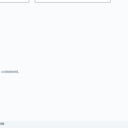
 I comment.
ни