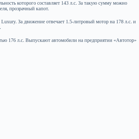
льность которого составляет 143 л.с. За такую сумму можно
еля, прозрачный капот.
Luxury. За движение отвечает 1.5-литровый мотор на 178 л.с. и
.
стью 176 л.с. Выпускают автомобили на предприятии «Автотор»