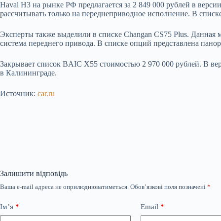
Haval H3 на рынке РФ предлагается за 2 849 000 рублей в верси
рассчитывать только на переднеприводное исполнение. В списке
Эксперты также выделили в списке Changan CS75 Plus. Данная мо
система переднего привода. В списке опций представлена панор
Закрывает список BAIC X55 стоимостью 2 970 000 рублей. В ве
в Калининграде.
Источник:
car.ru
Залишити відповідь
Ваша e-mail адреса не оприлюднюватиметься.
Обов’язкові поля позначені
*
Ім’я
*
Email
*