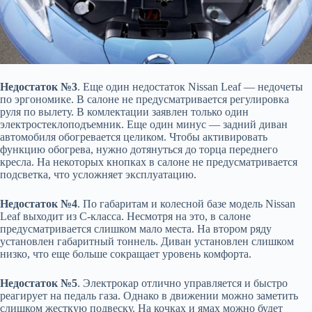
Недостаток №3
. Еще один недостаток Nissan Leaf — недочеты
по эргономике. В салоне не предусматривается регулировка
руля по вылету. В комлектации заявлен только один
электростеклоподъемник. Еще один минус — задний диван
автомобиля обогревается целиком. Чтобы активировать
функцию обогрева, нужно дотянуться до торца переднего
кресла. На некоторых кнопках в салоне не предусматривается
подсветка, что усложняет эксплуатацию.
Недостаток №4
. По габаритам и колесной базе модель Nissan
Leaf выходит из С-класса. Несмотря на это, в салоне
предусматривается слишком мало места. На втором ряду
установлен габаритный тоннель. Диван установлен слишком
низко, что еще больше сокращает уровень комфорта.
Недостаток №5
. Электрокар отлично управляется и быстро
реагирует на педаль газа. Однако в движении можно заметить
слишком жесткую подвеску. На кочках и ямах можно будет