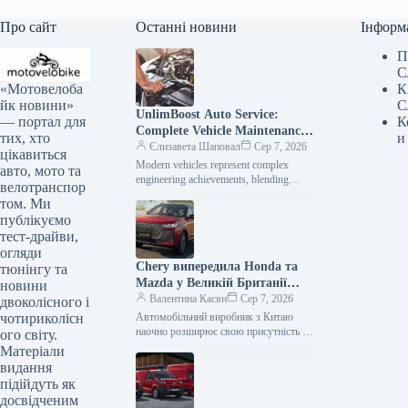
Про сайт
Останні новини
Інформ
П
С
«Мотовелоба
К
йк новини»
С
UnlimBoost Auto Service:
— портал для
К
Complete Vehicle Maintenance
тих, хто
и
& ECU Tuning
Єлизавета Шаповал
Сер 7, 2026
цікавиться
Modern vehicles represent complex
авто, мото та
engineering achievements, blending
велотранспор
sophisticated mechanical components
том. Ми
with intricate electronic management
публікуємо
systems. When searching for specialized
тест-драйви,
car…
огляди
Chery випередила Honda та
тюнінгу та
Mazda у Великій Британії
новини
лише за рік після своєї появи
Валентина Касян
Сер 7, 2026
двоколісного і
на ринку.
чотириколісн
Автомобільний виробник з Китаю
наочно розширює свою присутність на
ого світу.
британському ринку, здобувши 2-
Матеріали
відсоткову частку менш ніж за 12
видання
місяців від…
підійдуть як
досвідченим