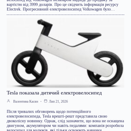
вартістю від 3999 доларів. Про це свідчить інформація ресурсу
Electrek. Прогресивний електровелосипед Volkswagen було…
Tesla показала дитячий електровелосипед
Валентина Касян
Лип 21, 2026
Після тривалих обговорень щодо потенційного
електровелосипеда, Tesla врешті-решт представила свою
двоколісну новинку. Однак, слід зазначити, що вона не оснащена
двигуном, акумулятором чи навіть педалями: компанія розробила
велосипед для малюків, які тільки освоюють навички