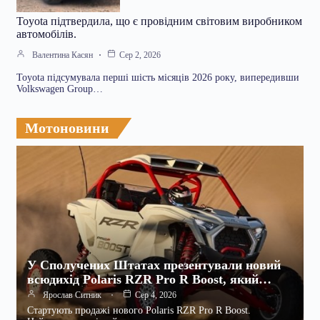
Toyota підтвердила, що є провідним світовим виробником
автомобілів.
Валентина Касян
Сер 2, 2026
Toyota підсумувала перші шість місяців 2026 року, випередивши
Volkswagen Group…
Мотоновини
У Сполучених Штатах презентували новий
всюдихід Polaris RZR Pro R Boost, який…
Ярослав Ситник
Сер 4, 2026
Стартують продажі нового Polaris RZR Pro R Boost.