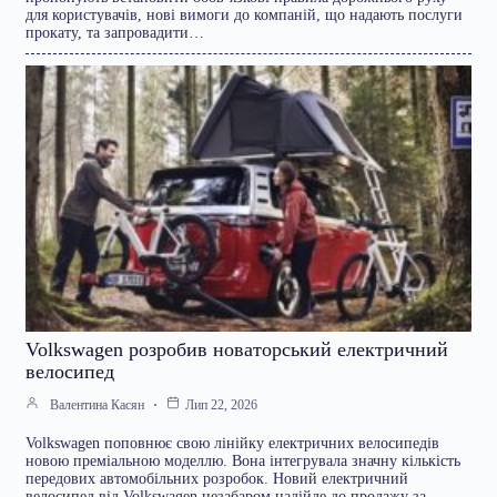
для користувачів, нові вимоги до компаній, що надають послуги
прокату, та запровадити…
Volkswagen розробив новаторський електричний
велосипед
Валентина Касян
Лип 22, 2026
Volkswagen поповнює свою лінійку електричних велосипедів
новою преміальною моделлю. Вона інтегрувала значну кількість
передових автомобільних розробок. Новий електричний
велосипед від Volkswagen незабаром надійде до продажу за