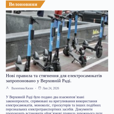
Велоновини
Нові правила та стягнення для електросамокатів
запропоновано у Верховній Раді.
Валентина Касян
Лип 24, 2026
У Верховній Раді було подано два взаємопов’язані
законопроєкти, спрямовані на врегулювання використання
електросамокатів, моноколіс, гіроскутерів та інших подібних
персональних електротранспортних засобів. Документи
пропонують встановити обов’язкові правила дорожнього руху