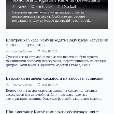
4 Min Read
Admin
Лип 31, 2026
Раптовий прокол колеса — це завжди стрес та
незапланована затримка. Особливо неприємно
потрапити в таку ситуацію на жвавій трасі, вночі,…
Електроніка Skoda: чому виходять з ладу блоки керування
та як повернути авто…
Ярослав Ситник
Лип 18, 2026
Сучасні чеські автомобілі вже давно перестали бути просто
механічними засобами пересування, перетворившись на складні
цифрові комплекси. Надійність моделей Octavia, Fabia…
Ветровики на двери: сложности их выбора и установки
Ярослав Ситник
Лип 10, 2026
Ветровики на двери являются одним из самых популярных
аксессуаров для автомобиля. Они позволяют сделать
эксплуатацию машины более комфортной, защищают салон…
Шиномонтаж у Києві: комплексне обслуговування та