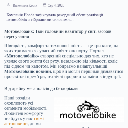
Валентина Касян
Сер 4, 2026
Компанія Honda зафіксувала рекордний обсяг реалізації
автомобілів з гібридними силовими…
Мотовелобайк: Твій головний навігатор у світі засобів
пересування
Швидкість, комфорт та технологічність — це три кити, на
яких тримається сучасний світ транспорту. Портал
«Мотовелобайк»
створений спеціально для тих, хто не
уявляє свого життя без руху, незалежно від кількості коліс
під сідлом чи капотом. Ми збираємо найактуальніші
Мотовелобайк новини
, щоб ви могли першими дізнаватися
про світові прем’єри, технічні прориви та зміни в індустрії.
Від драйву мегаполісів до бездоріжжя
Наші розділи
охоплюють усі
сегменти мобільності.
Любителі комфорту
знайдуть у нас
свіжі
автоновини
, де ми