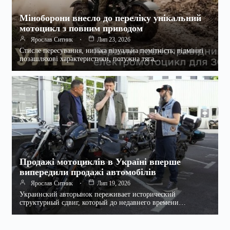
Міноборони внесло до переліку унікальний
мотоцикл з повним приводом
Ярослав Ситник
Лип 23, 2026
Стисле пересування, низька візуальна помітність, відмінні
позашляхові характеристики, потужна тяга,…
Продажі мотоциклів в Україні вперше
випередили продажі автомобілів
Ярослав Ситник
Лип 19, 2026
Украинский авторынок переживает исторический
структурный сдвиг, который до недавнего времени…