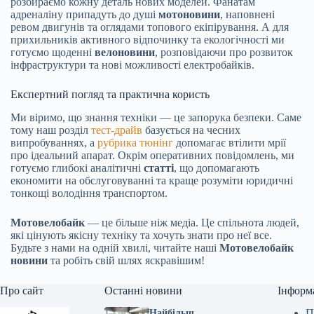
розбираємо кожну деталь нових моделей. Фанатам
адреналіну припадуть до душі
мотоновини
, наповнені
ревом двигунів та оглядами топового екіпірування. А для
прихильників активного відпочинку та екологічності ми
готуємо щоденні
велоновини
, розповідаючи про розвиток
інфраструктури та нові можливості електробайків.
Експертний погляд та практична користь
Ми віримо, що знання техніки — це запорука безпеки. Саме
тому наш розділ
тест-драйв
базується на чесних
випробуваннях, а
рубрика тюнінг
допомагає втілити мрії
про ідеальний апарат. Окрім оперативних повідомлень, ми
готуємо глибокі аналітичні
статті
, що допомагають
економити на обслуговуванні та краще розуміти юридичні
тонкощі володіння транспортом.
Мотовелобайк
— це більше ніж медіа. Це спільнота людей,
які цінують якісну техніку та хочуть знати про неї все.
Будьте з нами на одній хвилі, читайте наші
Мотовелобайк
новини
та робіть свій шлях яскравішим!
Про сайт
Останні новини
Інформ
П
Найбільш