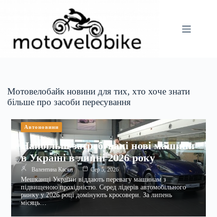
Перейти
до
вмісту
Мотовелобайк новини для тих, хто хоче знати
більше про засоби пересування
Автоновини
Найбільш затребувані нові машини
в Україні в липні 2026 року
Валентина Касян
Сер 5, 2026
Мешканці України віддають перевагу машинам з
підвищеною прохідністю. Серед лідерів автомобільного
ринку у 2026 році домінують кросовери. За липень
місяць…