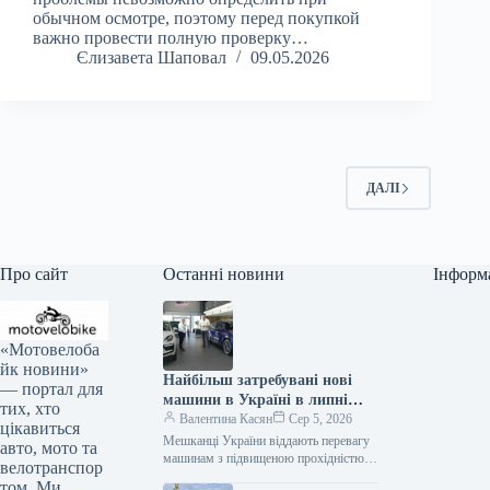
обычном осмотре, поэтому перед покупкой
важно провести полную проверку…
Єлизавета Шаповал
09.05.2026
ДАЛІ
Про сайт
Останні новини
Інформ
«Мотовелоба
йк новини»
Найбільш затребувані нові
— портал для
машини в Україні в липні
тих, хто
2026 року
Валентина Касян
Сер 5, 2026
цікавиться
Мешканці України віддають перевагу
авто, мото та
машинам з підвищеною прохідністю.
велотранспор
Серед лідерів автомобільного ринку у
том. Ми