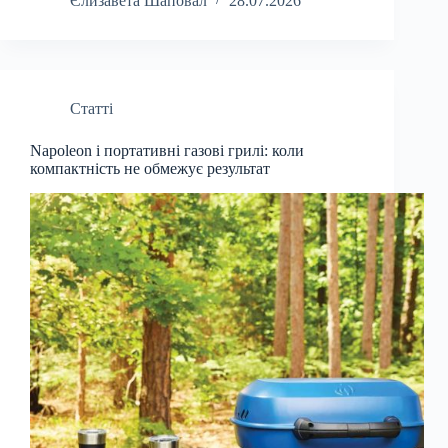
Єлизавета Шаповал
28.07.2026
Статті
Napoleon і портативні газові грилі: коли
компактність не обмежує результат