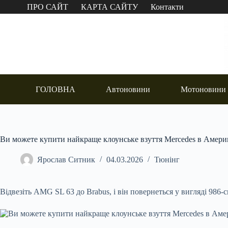
Перейти
ПРО САЙТ
КАРТА САЙТУ
Контакти
до
вмісту
ГОЛОВНА
Автоновини
Мотоновини
Ви можете купити найкраще клоунське взуття Mercedes в Амери
Ярослав Ситник
04.03.2026
Тюнінг
Відвезіть AMG SL 63 до Brabus, і він повернеться у вигляді 986-