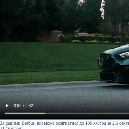
За даними Brabus, він може розігнатися до 100 км/год за 2,6 сек
317 км/год.