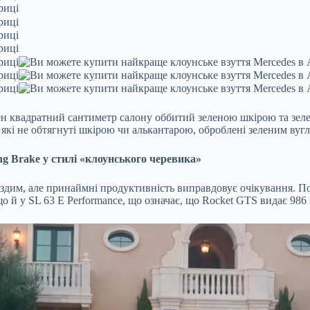
ожен квадратний сантиметр салону оббитий зеленою шкірою та зел
й, які не обтягнуті шкірою чи алькантарою, оброблені зеленим ву
g Brake у стилі «клоунського черевика»
уздим, але принаймні продуктивність виправдовує очікування. П
 й у SL 63 E Performance, що означає, що Rocket GTS видає 986 