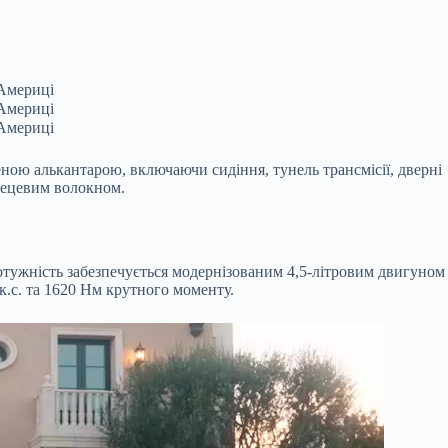
еною алькантарою, включаючи сидіння, тунель трансмісії, дверні
глецевим волокном.
отужність забезпечується модернізованим 4,5-літровим двигуном
к.с. та 1620 Нм крутного моменту.