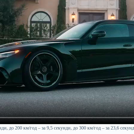
унди, до 200 км/год – за 9,5 секунди, до 300 км/год – за 23,6 се