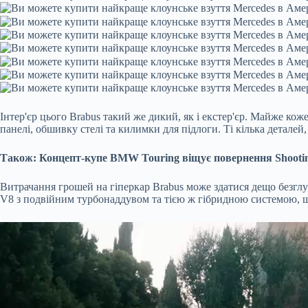
Інтер'єр цього Brabus такий же дикий, як і екстер'єр. Майже к
панелі, обшивку стелі та килимки для підлоги. Ті кілька детале
Також: Концепт-купе BMW Touring віщує повернення Shootin
Витрачання грошей на гіперкар Brabus може здатися дещо безгл
V8 з подвійним турбонаддувом та тією ж гібридною системою, що