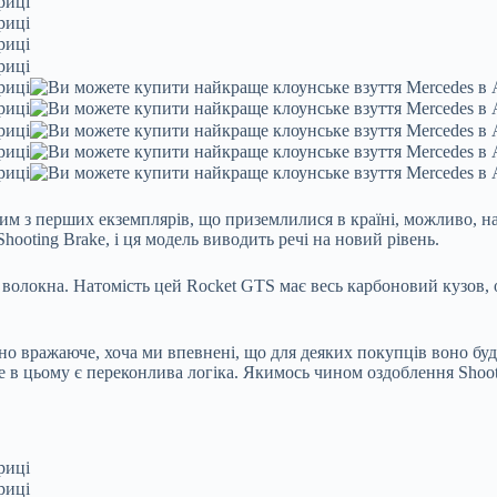
м з перших екземплярів, що приземлилися в країні, можливо, нав
hooting Brake, і ця модель виводить речі на новий рівень.
волокна. Натомість цей Rocket GTS має весь карбоновий кузов, о
но вражаюче, хоча ми впевнені, що для деяких покупців воно буд
е в цьому є переконлива логіка. Якимось чином оздоблення Shooti