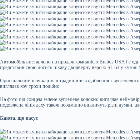
Автомобіль виставлено на продаж компанією Brabus USA і є одни
представив свою досить цікаву дводверну версію SL 63 у кузові S
Оригінальний шоу-кар мав традиційне оздоблення з вуглецевого 
виглядав хоч трохи подібно.
На фото під сонцем зелене вуглецеве волокно виглядає неймовір
подовжена лінія даху також неодмінно викличуть різні думки, ал
Каюта, що пасує