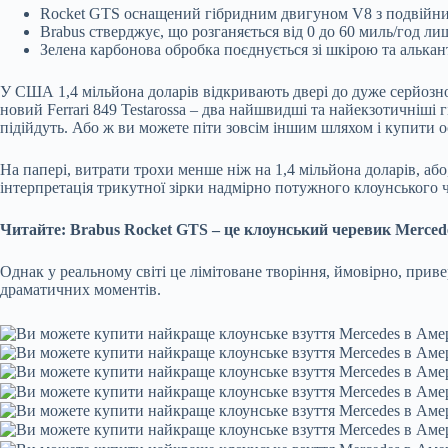
Rocket GTS оснащений гібридним двигуном V8 з подвійни
Brabus стверджує, що розганяється від 0 до 60 миль/год лиш
Зелена карбонова обробка поєднується зі шкірою та алькан
У США 1,4 мільйона доларів відкривають двері до дуже серйозної
новий Ferrari 849 Testarossa – два найшвидші та найекзотичніші
підійдуть. Або ж ви можете піти зовсім іншим шляхом і купити о
На папері, витрати трохи менше ніж на 1,4 мільйона доларів, аб
інтерпретація трикутної зірки надмірно потужного клоунського
Читайте: Brabus Rocket GTS – це клоунський черевик Mercedes 
Однак у реальному світі це лімітоване творіння, ймовірно, приве
драматичних моментів.