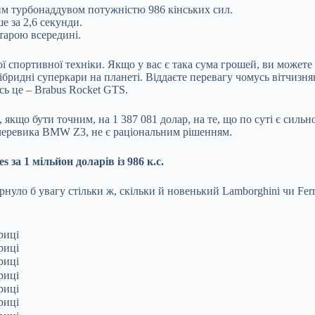
м турбонаддувом потужністю 986 кінських сил.
е за 2,6 секунди.
тарою всередині.
 спортивної техніки. Якщо у вас є така сума грошей, ви можете 
 гібридні суперкари на планеті. Віддаєте перевагу чомусь вітчи
сь це – Brabus Rocket GTS.
о, якщо бути точним, на 1 387 081 долар, на те, що по суті є си
 черевика BMW Z3, не є раціональним рішенням.
за 1 мільйон доларів із 986 к.с.
рнуло б увагу стільки ж, скільки й новенький Lamborghini чи Ferr