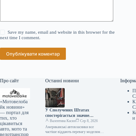
Save my name, email and website in this browser for the
next time I comment.
Опублікувати коментар
Про сайт
Останні новини
Інформ
П
С
«Мотовелоба
К
йк новини»
С
У Сполучених Штатах
— портал для
К
спостерігається значне
тих, хто
и
зниження популярності
Валентина Касян
Сер 8, 2026
цікавиться
елітних автомобілів.
Американські автовласники все
авто, мото та
частіше віддають перевагу моделям
велотранспор