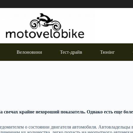
Велоновини
Тест-драйв
Тюнінг
а свечах крайне нехороший показатель. Однако есть еще бол
ведомителем о состоянии двигателя автомобиля. Автовладельцы
еличением их количества, легко попасть на неопытного автомеха