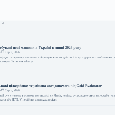
ни
ебувані нові машини в Україні в липні 2026 року
н
Сер 5, 2026
віддають перевагу машинам з підвищеною прохідністю. Серед лідерів автомобільного р
осовери. За липень місяць…
ьвові цілодобово: термінова автодопомога від Gold Evakuator
н
Сер 5, 2026
ній рух у такому великому мегаполісі, як Львів, нерідко супроводжується непередбачув
ками або ДТП. У подібних випадках водієві…