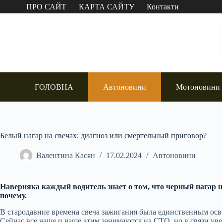
Перейти
ПРО САЙТ
КАРТА САЙТУ
Контакти
до
вмісту
ГОЛОВНА
Автоновини
Мотоновини
Белый нагар на свечах: диагноз или смертельный приговор?
Валентина Касян
17.02.2024
Автоновини
Наверняка каждый водитель знает о том, что черный нагар н
почему.
В стародавние времена свеча зажигания была единственным ос
Сейчас все чаще и чаще этим занимаются на СТО, но в связи ув