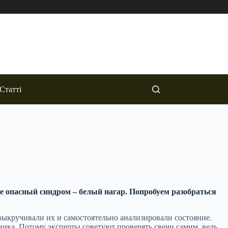
Статті
ее опасный синдром – белый нагар. Попробуем разобраться
выкручивали их и самостоятельно анализировали состояние.
ника. Потому эксперты советуют проверять свечи самим, ведь