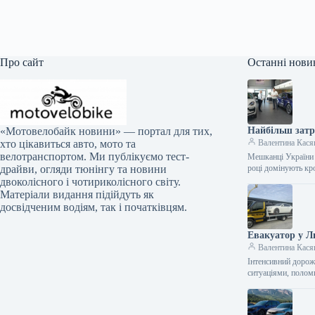
Про сайт
Останні нови
Найбільш затр
«Мотовелобайк новини» — портал для тих,
Валентина Кася
хто цікавиться авто, мото та
велотранспортом. Ми публікуємо тест-
Мешканці України 
році домінують кр
драйви, огляди тюнінгу та новини
двоколісного і чотириколісного світу.
Матеріали видання підійдуть як
досвідченим водіям, так і початківцям.
Евакуатор у Л
Валентина Кася
Інтенсивний дорож
ситуаціями, полом