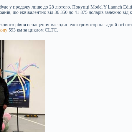
 буде у продажу лише до 28 лютого. Покупці Model Y Launch Edit
юанів, що еквівалентно від 36 350 до 41 875 доларів залежно від 
аткового рівня оснащення має один електромотор на задній осі по
ходу
593 км за циклом CLTC.