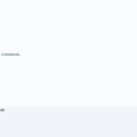
 I comment.
ни