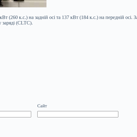
260 к.с.) на задній осі та 137 кВт (184 к.с.) на передній осі. З
у заряді (CLTC).
Сайт