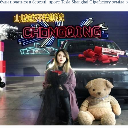
були початися в
березні, проте Tesla Shanghai Gigafactory зумі