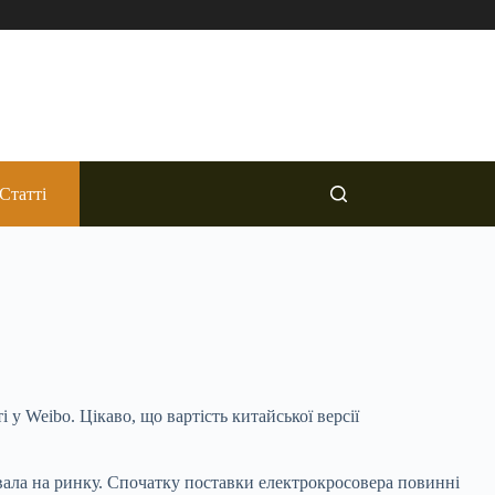
Статті
у Weibo. Цікаво, що вартість китайської версії
увала на ринку. Спочатку поставки електрокросовера повинні