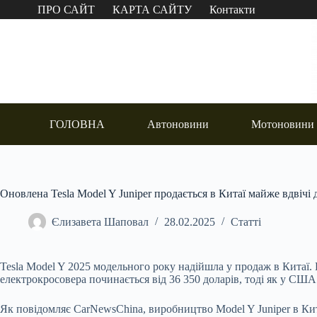
Перейти
ПРО САЙТ
КАРТА САЙТУ
Контакти
до
вмісту
ГОЛОВНА
Автоновини
Мотоновини
Оновлена Tesla Model Y Juniper продається в Китаї майже вдвіч
Єлизавета Шаповал
28.02.2025
Статті
Tesla Model Y 2025 модельного року надійшла у продаж в Китаї. П
електрокросовера починається від 36 350 доларів, тоді як у США 
Як повідомляє CarNewsChina, виробництво Model Y Juniper в Кит