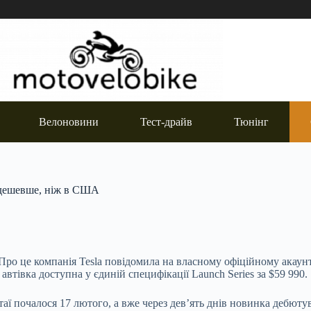
Велоновини
Тест-драйв
Тюнінг
і дешевше, ніж в США
ро це компанія Tesla повідомила на власному офіційному акаунті 
автівка доступна у єдиній специфікації Launch Series за $59 990.
аї почалося 17 лютого, а вже через дев’ять днів новинка дебют