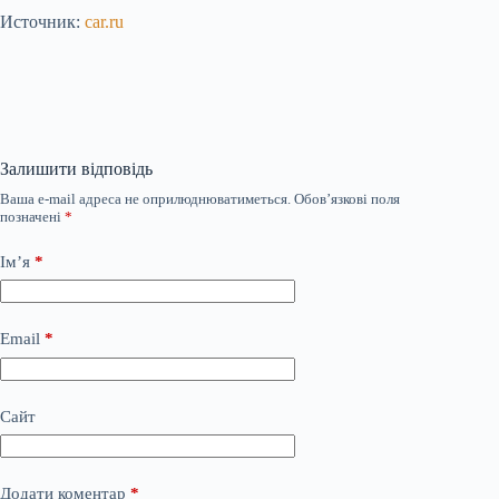
Источник:
car.ru
Залишити відповідь
Ваша e-mail адреса не оприлюднюватиметься.
Обов’язкові поля
позначені
*
Ім’я
*
Email
*
Сайт
Додати коментар
*