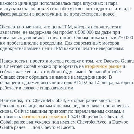
каждого цилиндра использовалась пара впускных и пара
выпускных клапанов. За их работу отвечают гидротолкатели, а
фазовращатели в конструкции не предусмотрены вовсе.
Эксперты отметили, что цепь ГРМ, которая используется в
двигателе, не выдержала бы пробег в 500 000 км даже при
идеальных условиях эксплуатации. Однако показатель в 250 000
км пробега вполне преодолим. Для современных моторов
однократная замена цепи ГРМ кажется чем-то невероятным.
Надежность и простота мотора говорят о том, что Daewoo Gentra
и Chevrolet Cobalt можно приобретать на
вторичном рынке
и
сейчас, даже если автомобили будут иметь большой пробег.
Однако стоит обращать внимание на модификацию. В
оснащении должен быть двигатель B15D2 на 1.5 литра, который
работает в связке с гидроавтоматом.
Напомним, что Chevrolet Cobalt, который ранее ввозился в
Россию по официальным каналам, недавно начал поставляться
снова. Сейчас машины привозят по параллельным схемам, а
стоимость
начинается с отметки
1 549 000 рублей. Chevrolet
Cobalt ранее выпускался под именем Chevrolet Aveo, а Daewoo
Gentra ранее — под Chevrolet Lacetti.