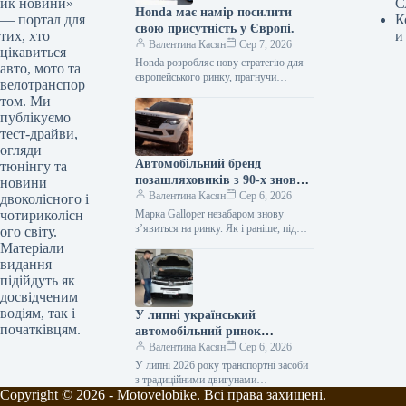
йк новини»
С
Honda має намір посилити
— портал для
К
свою присутність у Європі.
тих, хто
и
Валентина Касян
Сер 7, 2026
цікавиться
Honda розробляє нову стратегію для
авто, мото та
європейського ринку, прагнучи
велотранспор
відновити позиції після суттєвого
том. Ми
спаду обсягів збуту. Протягом
публікуємо
десятиліття компанія відзначила
тест-драйви,
зменшення…
огляди
Автомобільний бренд
тюнінгу та
позашляховиків з 90-х знову
новини
з’явиться на ринку.
Валентина Касян
Сер 6, 2026
двоколісного і
чотириколісн
Марка Galloper незабаром знову
з’явиться на ринку. Як і раніше, під
ого світу.
цією торговою маркою будуть
Матеріали
випускатися автомобілі підвищеної
видання
прохідності. Відродженням…
підійдуть як
досвідченим
водіям, так і
У липні український
початківцям.
автомобільний ринок
відзначився посиленням
Валентина Касян
Сер 6, 2026
позицій гібридних
У липні 2026 року транспортні засоби
автомобілів.
з традиційними двигунами
Copyright © 2026 - Motovelobike. Всі права захищені.
забезпечили понад 61% реалізацій