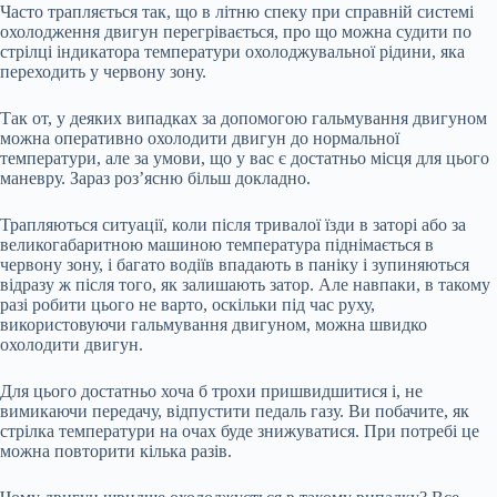
Часто трапляється так, що в літню спеку при справній системі
охолодження двигун перегрівається, про що можна судити по
стрілці індикатора температури охолоджувальної рідини, яка
переходить у червону зону.
Так от, у деяких випадках за допомогою гальмування двигуном
можна оперативно охолодити двигун до нормальної
температури, але за умови, що у вас є достатньо місця для цього
маневру. Зараз роз’ясню більш докладно.
Трапляються ситуації, коли після тривалої їзди в заторі або за
великогабаритною машиною температура піднімається в
червону зону, і багато водіїв впадають в паніку і зупиняються
відразу ж після того, як залишають затор. Але навпаки, в такому
разі робити цього не варто, оскільки під час руху,
використовуючи гальмування двигуном, можна швидко
охолодити двигун.
Для цього достатньо хоча б трохи пришвидшитися і, не
вимикаючи передачу, відпустити педаль газу. Ви побачите, як
стрілка температури на очах буде знижуватися. При потребі це
можна повторити кілька разів.