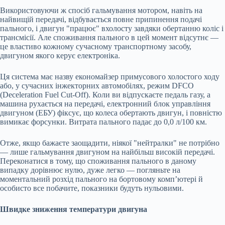
Використовуючи ж спосіб гальмування мотором, навіть на
найвищій передачі, відбувається повне припинення подачі
пального, і двигун "працює" вхолосту завдяки обертанню коліс і
трансмісії. Але споживання пального в цей момент відсутнє —
це властиво кожному сучасному транспортному засобу,
двигуном якого керує електроніка.
Ця система має назву економайзер примусового холостого ходу
або, у сучасних інжекторних автомобілях, режим DFCO
(Deceleration Fuel Cut-Off). Коли ви відпускаєте педаль газу, а
машина рухається на передачі, електронний блок управління
двигуном (ЕБУ) фіксує, що колеса обертають двигун, і повністю
вимикає форсунки. Витрата пального падає до 0,0 л/100 км.
Отже, якщо бажаєте заощадити, ніякої "нейтралки" не потрібно
— лише гальмування двигуном на найбільш високій передачі.
Переконатися в тому, що споживання пального в даному
випадку дорівнює нулю, дуже легко — погляньте на
моментальний розхід пального на бортовому комп’ютері й
особисто все побачите, показники будуть нульовими.
Швидке зниження температури двигуна