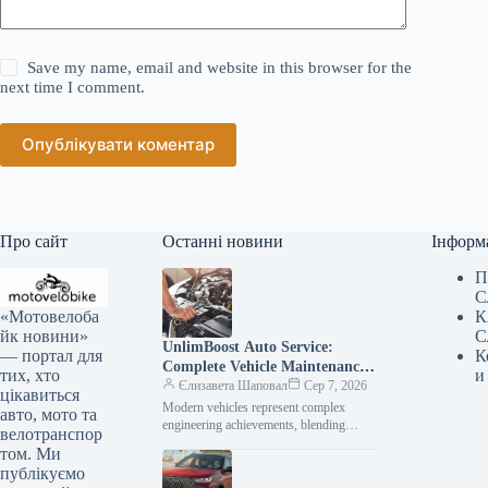
Save my name, email and website in this browser for the
next time I comment.
Опублікувати коментар
Про сайт
Останні новини
Інформ
П
С
«Мотовелоба
К
йк новини»
С
UnlimBoost Auto Service:
— портал для
К
Complete Vehicle Maintenance
тих, хто
и
& ECU Tuning
Єлизавета Шаповал
Сер 7, 2026
цікавиться
Modern vehicles represent complex
авто, мото та
engineering achievements, blending
велотранспор
sophisticated mechanical components
том. Ми
with intricate electronic management
публікуємо
systems. When searching for specialized