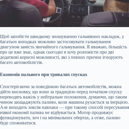
Щоб запобігти швидкому зношуванню гальмівних накладок, у
багатьох випадках можливо застосовувати гальмування
двигуном замість звичайного гальмування. Я вважаю, більшість
про це вже знає, однак сьогодні я хочу розповісти про дві
додаткові корисні можливості, які з певних причин ігнорують
багато автомобілістів.
Економія пального при тривалих спусках
Спостерігаючи за поведінкою багатьох автомобілістів, можна
дійти висновку, що вони за традицією перед початком спуску
переводять важіль у нейтральне
положення, думаючи, що таким
чином заощаджують паливо, коли машина рухається за інерцією.
Але виходить зовсім навпаки — при такому способі пересування
ніякої економії палива не відбувається. Мотор продовжує
функціонувати, хоч і на мінімальних обертах, а отже, паливо
буде споживатися.