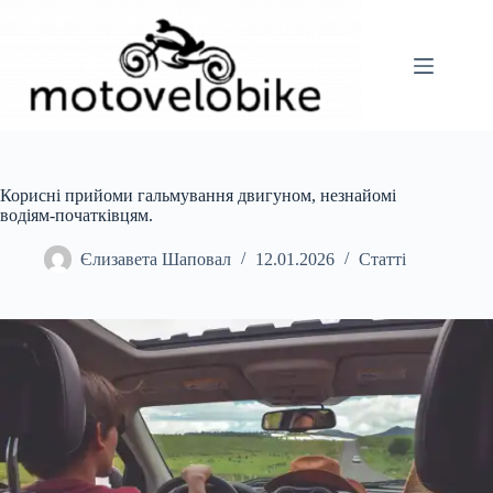
Перейти
до
вмісту
Корисні прийоми гальмування двигуном, незнайомі
водіям-початківцям.
Єлизавета Шаповал
12.01.2026
Статті