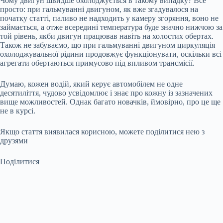
Чому двигун швидше охолоджується в такому випадку? Все
просто: при гальмуванні двигуном, як вже згадувалося на
початку статті, паливо не надходить у камеру згоряння, воно не
займається, а отже всередині температура буде значно нижчою за
той рівень, якби двигун працював навіть на холостих обертах.
Також не забуваємо, що при гальмуванні двигуном циркуляція
охолоджувальної рідини продовжує функціонувати, оскільки всі
агрегати обертаються примусово під впливом трансмісії.
Думаю, кожен водій, який керує автомобілем не одне
десятиліття, чудово усвідомлює і знає про кожну із зазначених
вище можливостей. Однак багато новачків, ймовірно, про це ще
не в курсі.
Якщо стаття виявилася корисною, можете поділитися нею з
друзями
Поділитися