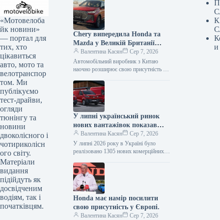
П
С
«Мотовелоба
К
йк новини»
С
Chery випередила Honda та
— портал для
К
Mazda у Великій Британії
тих, хто
и
лише за рік після своєї появи
Валентина Касян
Сер 7, 2026
цікавиться
на ринку.
Автомобільний виробник з Китаю
авто, мото та
наочно розширює свою присутність на
велотранспор
британському ринку, здобувши 2-
том. Ми
відсоткову частку менш ніж за 12
публікуємо
місяців від…
тест-драйви,
огляди
У липні український ринок
тюнінгу та
нових вантажівок показав
новини
зростання продажів на 34
Валентина Касян
Сер 7, 2026
двоколісного і
відсотки.
чотириколісн
У липні 2026 року в Україні було
реалізовано 1305 нових комерційних
ого світу.
транспортних засобів, що включають
Матеріали
вантажівки та спеціалізовану техніку.
видання
Ринок…
підійдуть як
досвідченим
водіям, так і
Honda має намір посилити
початківцям.
свою присутність у Європі.
Валентина Касян
Сер 7, 2026