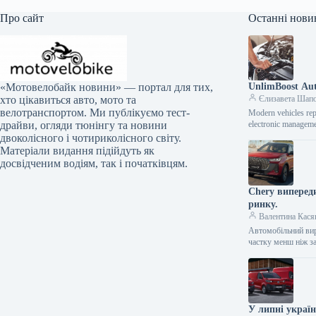
Про сайт
Останні нови
UnlimBoost Aut
«Мотовелобайк новини» — портал для тих,
Єлизавета Шап
хто цікавиться авто, мото та
велотранспортом. Ми публікуємо тест-
Modern vehicles rep
electronic manageme
драйви, огляди тюнінгу та новини
двоколісного і чотириколісного світу.
Матеріали видання підійдуть як
досвідченим водіям, так і початківцям.
Chery випереди
ринку.
Валентина Кася
Автомобільний вир
частку менш ніж з
У липні украї