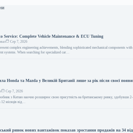
ни
o Service: Complete Vehicle Maintenance & ECU Tuning
овал
Сер 7, 2026
resent complex engineering achievements, blending sophisticated mechanical components with i
nt systems. When searching for specialized car…
ла Honda та Mazda у Великій Британії лише за рік після своєї появи
н
Сер 7, 2026
обник з Китаю наочно розширює свою присутність на британському ринку, здобувши 2-
а 12 місяців від…
нський ринок нових вантажівок показав зростання продажів на 34 від