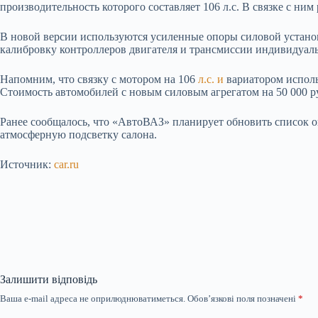
производительность которого составляет 106 л.с. В связке с ним 
В новой версии используются усиленные опоры силовой установ
калибровку контроллеров двигателя и трансмиссии индивидуаль
Напомним, что связку с мотором на 106
л.с. и
вариатором использ
Стоимость автомобилей с новым силовым агрегатом на 50 000 р
Ранее сообщалось, что «АвтоВАЗ» планирует обновить список оп
атмосферную подсветку салона.
Источник:
car.ru
Залишити відповідь
Ваша e-mail адреса не оприлюднюватиметься.
Обов’язкові поля позначені
*