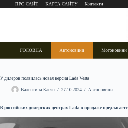
Перейти
ПРО САЙТ
КАРТА САЙТУ
Контакти
до
вмісту
ГОЛОВНА
Автоновини
Мотоновини
У дилеров появилась новая версия Lada Vesta
Валентина Касян
27.10.2024
Автоновини
В российских дилерских центрах Lada в продаже предлагает