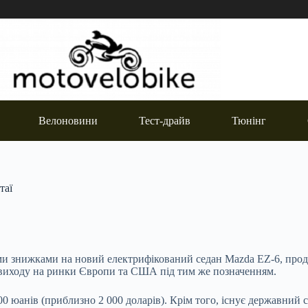
Велоновини
Тест-драйв
Тюнінг
таї
ми знижками на новий електрифікований седан Mazda EZ-6, прода
я виходу на ринки Європи та США під тим же позначенням.
0 юанів (приблизно 2 000 доларів). Крім того, існує державний с