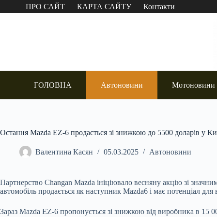
Перейти
ПРО САЙТ
КАРТА САЙТУ
Контакти
до
вмісту
ГОЛОВНА
Автоновини
Мотоновини
Остання Mazda EZ-6 продається зі знижкою до 5500 доларів у Ки
Валентина Касян
05.03.2025
Автоновини
Партнерство Changan Mazda ініціювало весняну акцію зі значни
автомобіль продається як наступник Mazda6 і має потенціал дл
Зараз Mazda EZ-6 пропонується зі знижкою від виробника в 15 00