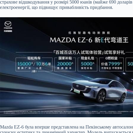
страхове відшкодування у
розмірі 5000 юанів (майже 690 доларі
електроенергії, що підвищує привабливість придбання.
Mazda EZ-6 була вперше представлена на Пекінському автосалоні 
сучасну естетику та динамічний характер. Модель випускається в