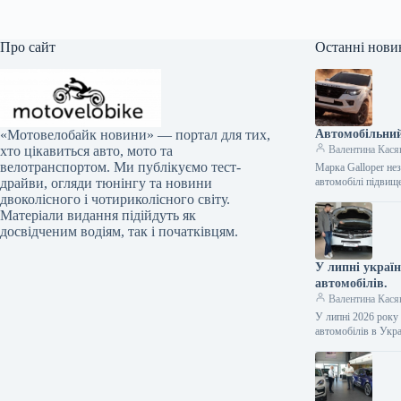
Про сайт
Останні нови
Автомобільний
«Мотовелобайк новини» — портал для тих,
Валентина Кася
хто цікавиться авто, мото та
велотранспортом. Ми публікуємо тест-
Марка Galloper нез
автомобілі підвищ
драйви, огляди тюнінгу та новини
двоколісного і чотириколісного світу.
Матеріали видання підійдуть як
досвідченим водіям, так і початківцям.
У липні украї
автомобілів.
Валентина Кася
У липні 2026 року
автомобілів в Укр