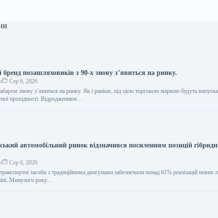
ни
 бренд позашляховиків з 90-х знову з’явиться на ринку.
н
Сер 6, 2026
абаром знову з’явиться на ринку. Як і раніше, під цією торговою маркою будуть випуск
еної прохідності. Відродженням…
нський автомобільний ринок відзначився посиленням позицій гібрид
н
Сер 6, 2026
 транспортні засоби з традиційними двигунами забезпечили понад 61% реалізацій нових 
аїні. Минулого року…