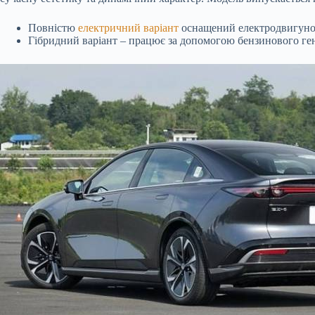
Повністю
електричний варіант
оснащений електродвигуном 
Гібридний варіант – працює за допомогою бензинового гене