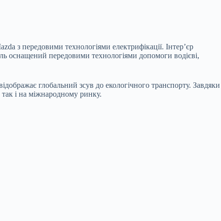
zda з передовими технологіями електрифікації. Інтер’єр
ь оснащений передовими технологіями допомоги водієві,
 відображає глобальний зсув до екологічного транспорту. Завдяки
так і на міжнародному ринку.