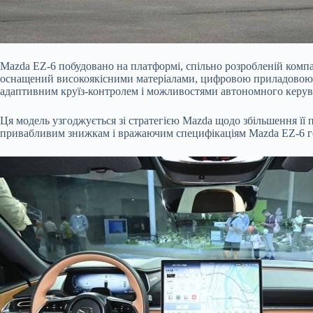
Mazda EZ-6 побудовано на платформі, спільно розробленій компа
оснащений високоякісними матеріалами, цифровою приладовою 
адаптивним круїз-контролем і можливостями автономного керува
Ця модель узгоджується зі стратегією Mazda щодо збільшення її п
привабливим знижкам і вражаючим специфікаціям Mazda EZ-6 го