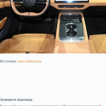
Источник:
news.infocar.ua
Залишити відповідь
Ваша e-mail адреса не оприлюднюватиметься.
Обов’язкові поля позначені
*