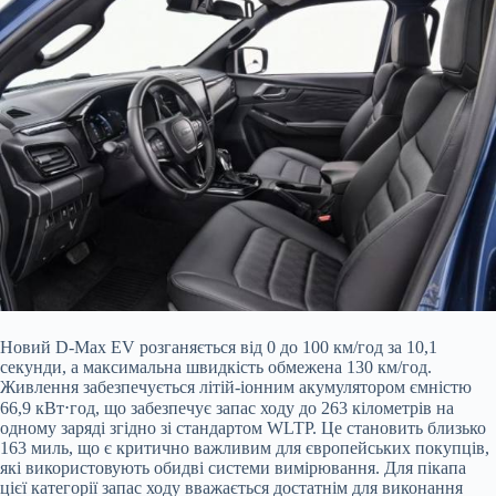
Новий D-Max EV розганяється від 0 до 100 км/год за 10,1
секунди, а максимальна швидкість обмежена 130 км/год.
Живлення забезпечується літій-іонним акумулятором ємністю
66,9 кВт⋅год, що забезпечує запас ходу до 263 кілометрів на
одному заряді згідно зі стандартом WLTP. Це становить близько
163 миль, що є критично важливим для європейських покупців,
які використовують обидві системи вимірювання. Для пікапа
цієї категорії запас ходу вважається достатнім для виконання