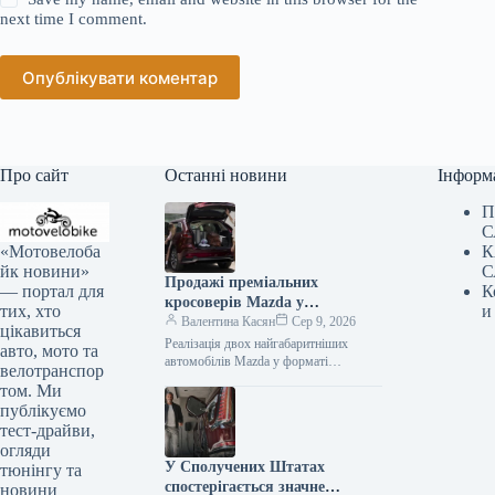
next time I comment.
Опублікувати коментар
Про сайт
Останні новини
Інформ
П
С
«Мотовелоба
К
йк новини»
С
Продажі преміальних
— портал для
К
кросоверів Mazda у
тих, хто
и
Сполучених Штатах значно
Валентина Касян
Сер 9, 2026
цікавиться
зменшилися.
Реалізація двох найгабаритніших
авто, мото та
автомобілів Mazda у форматі
велотранспор
кросовера на території США значно
том. Ми
знизилася, проте компанія не має
публікуємо
наміру залучати клієнтів…
тест-драйви,
огляди
У Сполучених Штатах
тюнінгу та
спостерігається значне
новини