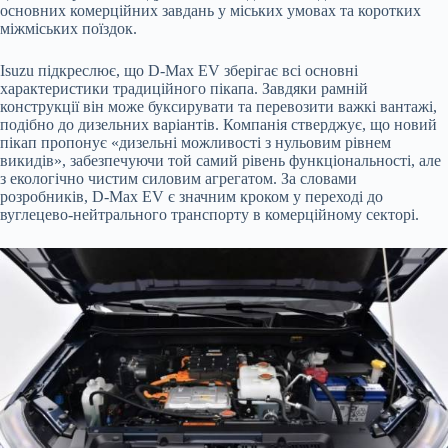
основних комерційних завдань у міських умовах та коротких
міжміських поїздок.
Isuzu підкреслює, що D-Max EV зберігає всі основні
характеристики традиційного пікапа. Завдяки рамній
конструкції він може буксирувати та перевозити важкі вантажі,
подібно до дизельних варіантів. Компанія стверджує, що новий
пікап пропонує «дизельні можливості з нульовим рівнем
викидів», забезпечуючи той самий рівень функціональності, але
з екологічно чистим силовим агрегатом. За словами
розробників, D-Max EV є значним кроком у переході до
вуглецево-нейтрального транспорту в комерційному секторі.