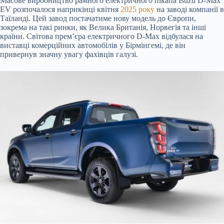
Масове виробництво рамного електричного пікапа Isuzu D-Max
EV розпочалося наприкінці квітня
2025 року
на заводі компанії в
Таїланді. Цей завод постачатиме нову модель до Європи,
зокрема
на такі ринки, як Велика Британія, Норвегія та інші
країни. Світова прем’єра електричного D-Max відбулася на
виставці комерційних автомобілів у Бірмінгемі, де він
привернув значну увагу фахівців галузі.