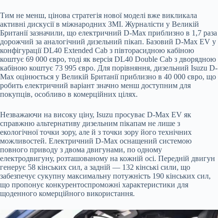
Тим не менш, цінова стратегія нової моделі вже викликала
активні дискусії в міжнародних ЗМІ. Журналісти у Великій
Британії зазначили, що електричний D-Max приблизно в 1,7 раза
дорожчий за аналогічний дизельний пікап. Базовий D-Max EV у
конфігурації DL40 Extended Cab з півторасидною кабіною
коштує 69 000 євро, тоді як версія DL40 Double Cab з дворядною
кабіною коштує 73 995 євро. Для порівняння, дизельний Isuzu D-
Max оцінюється у Великій Британії приблизно в 40 000 євро, що
робить електричний варіант значно менш доступним для
покупців, особливо в комерційних цілях.
Незважаючи на високу ціну, Isuzu просуває D-Max EV як
справжню альтернативу дизельним пікапам не лише з
екологічної точки зору, але й з точки зору його технічних
можливостей. Електричний D-Max оснащений системою
повного приводу з двома двигунами, по одному
електродвигуну, розташованому на кожній осі. Передній двигун
генерує 58 кінських сил, а задній — 132 кінські сили, що
забезпечує сукупну максимальну потужність 190 кінських сил,
що пропонує конкурентоспроможні характеристики для
щоденного комерційного використання.