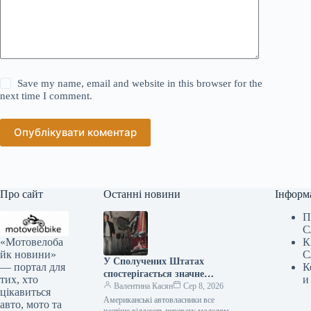
Save my name, email and website in this browser for the
next time I comment.
Опублікувати коментар
Про сайт
Останні новини
Інформ
П
С
«Мотовелоба
К
йк новини»
С
У Сполучених Штатах
— портал для
К
спостерігається значне
тих, хто
и
зниження популярності
Валентина Касян
Сер 8, 2026
цікавиться
елітних автомобілів.
Американські автовласники все
авто, мото та