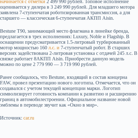
начинается с отметки
2 499 990 рублей. Топовое исполнение
оценивается у дилера в 3 249 990 рублей. Для младшего мотора
заявлена 7-ступенчатая роботизированная трансмиссия, а для
старшего — классическая 6-ступенчатая АКПП Aisin.
Bestune T90, занимающий место флагмана в линейке бренда,
предлагается в трех исполнениях: Luxury, Noble и Flagship. В
оснащении предусматривается 1.5-литровый турбированный
мотор мощностью 160
л.с. и
7-ступенчатый робот. В старших
версиях задействована 2-литровая установка с отдачей 245 л.с. В
связке работает 8АКПП Aisin. Приобрести данную модель
можно по цене 2 779 990 — 3 719 990 рублей.
Ранее сообщалось, что Bestune, входящий в состав концерна
FAW, провел презентацию нового логотипа. Отмечается, что он
создавался с учетом текущей концепции марки. Логотип
символизирует готовность компании к развитию и расширению
границ в автомобилестроении. Официальное название новой
эмблемы в переводе звучит как «Окно в мир».
Источник:
car.ru