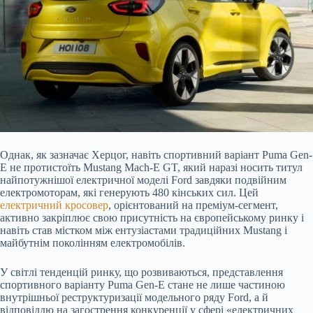
Однак, як зазначає Херцог, навіть спортивний варіант Puma Gen-
E не протистоїть Mustang Mach-E GT, який наразі носить титул
найпотужнішої електричної моделі Ford завдяки подвійним
електромоторам, які генерують 480 кінських сил. Цей
електричний кросовер
, орієнтований на преміум-сегмент,
активно закріплює свою присутність на європейському ринку і
навіть став містком між ентузіастами традиційних Mustang і
майбутнім поколінням електромобілів.
У світлі тенденцій ринку, що розвиваються, представлення
спортивного варіанту Puma Gen-E стане не лише частиною
внутрішньої реструктуризації модельного ряду Ford, а й
відповіддю на загострення конкуренції у сфері «електричних