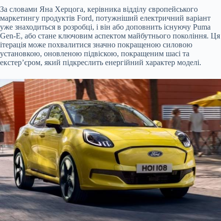
За словами Яна Херцога, керівника відділу європейського
маркетингу продуктів Ford, потужніший електричний варіант
уже знаходиться в
розробці, і він або доповнить існуючу Puma
Gen-E, або стане ключовим аспектом майбутнього покоління. Ця
ітерація може похвалитися значно покращеною силовою
установкою, оновленою підвіскою, покращеним шасі та
екстер’єром, який підкреслить енергійний характер моделі.