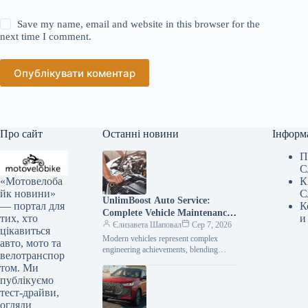
Save my name, email and website in this browser for the
next time I comment.
Опублікувати коментар
Про сайт
Останні новини
Інформ
П
С
«Мотовелоба
К
йк новини»
С
UnlimBoost Auto Service:
— портал для
К
Complete Vehicle Maintenance
тих, хто
и
& ECU Tuning
Єлизавета Шаповал
Сер 7, 2026
цікавиться
Modern vehicles represent complex
авто, мото та
engineering achievements, blending
велотранспор
sophisticated mechanical components
том. Ми
with intricate electronic management
публікуємо
systems. When searching for specialized
тест-драйви,
car…
огляди