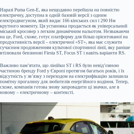
Наразі Puma Gen-E, яка нещодавно перейшла на повністю
електричну, доступна в одній базовій версії з одним
електродвигуном, який видає 166 кінських сил і 290 Нм
крутного моменту. Ця установка продається як універсальний
міський кросовер з легким динамічним нальотом. Незважаючи
на це, Ford, схоже, готує платформу для більш орієнтованої на
продуктивність версії – електричної «ST», яка має служити
сучасним продовженням культової спортивної лінії, яку раніше
втілювали бензинові Fiesta ST, Focus ST і навіть варіанти RS.
Важливо пам’ятати, що лінійки ST і RS були невід’ємною
частиною бренду Ford у Європі протягом багатьох років, і їх
відсутність у зв’язку з переходом на електрифікацію залишила
помітну прогалину для любителів енергійного водіння. Тепер,
схоже, компанія готова знову запровадити ці значки, але в
новому – електричному – контексті.