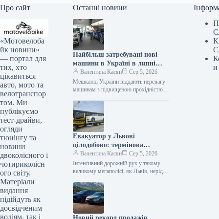
Про сайт
Останні новини
Інформ
П
С
«Мотовелоба
К
йк новини»
С
Найбільш затребувані нові
— портал для
К
машини в Україні в липні
тих, хто
и
2026 року
Валентина Касян
Сер 5, 2026
цікавиться
Мешканці України віддають перевагу
авто, мото та
машинам з підвищеною прохідністю.
велотранспор
Серед лідерів автомобільного ринку у
том. Ми
2026 році домінують кросовери. За
публікуємо
липень місяць…
тест-драйви,
огляди
Евакуатор у Львові
тюнінгу та
цілодобово: термінова
новини
автодопомога від Gold
Валентина Касян
Сер 5, 2026
двоколісного і
Evakuator
чотириколісн
Інтенсивний дорожній рух у такому
великому мегаполісі, як Львів, нерідко
ого світу.
супроводжується непередбачуваними
Матеріали
ситуаціями, поломками або ДТП. У
видання
подібних випадках водієві…
підійдуть як
досвідченим
водіям, так і
Новий рекорд продажів