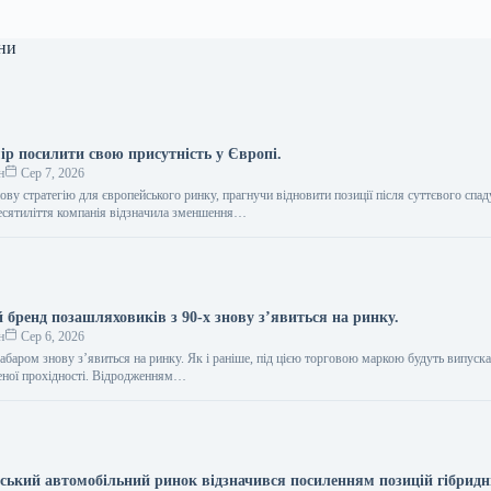
ни
ір посилити свою присутність у Європі.
н
Сер 7, 2026
ву стратегію для європейського ринку, прагнучи відновити позиції після суттєвого спад
есятиліття компанія відзначила зменшення…
 бренд позашляховиків з 90-х знову з’явиться на ринку.
н
Сер 6, 2026
абаром знову з’явиться на ринку. Як і раніше, під цією торговою маркою будуть випуск
еної прохідності. Відродженням…
нський автомобільний ринок відзначився посиленням позицій гібрид