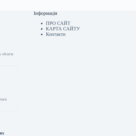
Інформація
ПРО САЙТ
КАРТА САЙТУ
Контакти
у обсягів
атися
них