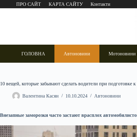
Перейти
ПРО САЙТ
КАРТА САЙТУ
Контакти
до
вмісту
ГОЛОВНА
Автоновини
Мотоновини
10 вещей, которые забывают сделать водители при подготовке к
Валентина Касян
10.10.2024
Автоновини
Внезапные заморозки часто застают врасплох автомобилисто