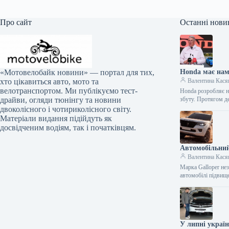
Про сайт
Останні нови
Honda має нам
«Мотовелобайк новини» — портал для тих,
Валентина Кася
хто цікавиться авто, мото та
велотранспортом. Ми публікуємо тест-
Honda розробляє но
збуту. Протягом д
драйви, огляди тюнінгу та новини
двоколісного і чотириколісного світу.
Матеріали видання підійдуть як
досвідченим водіям, так і початківцям.
Автомобільний
Валентина Кася
Марка Galloper нез
автомобілі підвищ
У липні украї