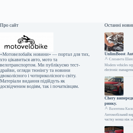
Про сайт
Останні нови
UnlimBoost Aut
«Мотовелобайк новини» — портал для тих,
Єлизавета Шап
хто цікавиться авто, мото та
велотранспортом. Ми публікуємо тест-
Modern vehicles rep
electronic manageme
драйви, огляди тюнінгу та новини
двоколісного і чотириколісного світу.
Матеріали видання підійдуть як
досвідченим водіям, так і початківцям.
Chery випереди
ринку.
Валентина Кася
Автомобільний вир
частку менш ніж з