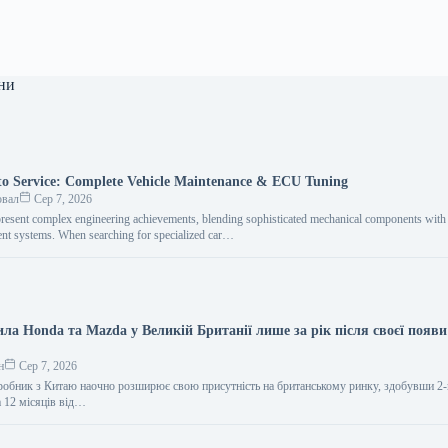
ни
o Service: Complete Vehicle Maintenance & ECU Tuning
овал
Сер 7, 2026
resent complex engineering achievements, blending sophisticated mechanical components with i
nt systems. When searching for specialized car…
ла Honda та Mazda у Великій Британії лише за рік після своєї появи
н
Сер 7, 2026
обник з Китаю наочно розширює свою присутність на британському ринку, здобувши 2-
а 12 місяців від…