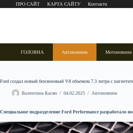
Перейти
ПРО САЙТ
КАРТА САЙТУ
Контакти
до
вмісту
ГОЛОВНА
Автоновини
Мотоновини
Ford создал новый бензиновый V8 объемом 7.3 литра с нагнетат
Валентина Касян
04.02.2025
Автоновини
Специальное подразделение Ford Performance разработало но