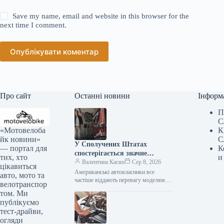
Save my name, email and website in this browser for the
next time I comment.
Опублікувати коментар
Про сайт
Останні новини
Інформ
П
С
«Мотовелоба
К
йк новини»
С
У Сполучених Штатах
— портал для
К
спостерігається значне
тих, хто
и
зниження популярності
Валентина Касян
Сер 8, 2026
цікавиться
елітних автомобілів.
Американські автовласники все
авто, мото та
частіше віддають перевагу моделям
велотранспор
від виробників масового сегмента,
том. Ми
аніж автомобілям преміум-класу. Дані,
публікуємо
зібрані J.D. Power за перше…
тест-драйви,
огляди