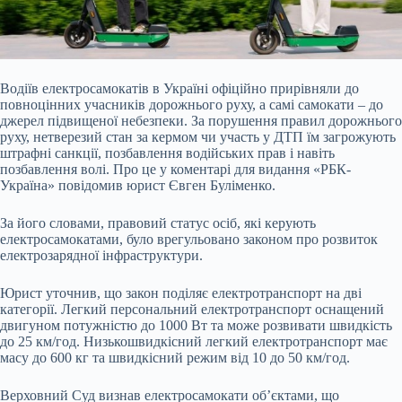
Водіїв електросамокатів в Україні офіційно прирівняли до
повноцінних учасників дорожнього руху, а самі самокати – до
джерел підвищеної небезпеки. За порушення правил дорожнього
руху, нетверезий стан за кермом чи участь у ДТП їм загрожують
штрафні санкції, позбавлення водійських прав і навіть
позбавлення волі. Про це у коментарі для видання «РБК-
Україна» повідомив юрист Євген Буліменко.
За його словами, правовий статус осіб, які керують
електросамокатами, було врегульовано законом про розвиток
електрозарядної інфраструктури.
Юрист уточнив, що закон поділяє електротранспорт на дві
категорії. Легкий персональний електротранспорт оснащений
двигуном потужністю до 1000 Вт та може розвивати швидкість
до 25 км/год. Низькошвидкісний легкий електротранспорт має
масу до 600 кг та швидкісний режим від 10 до 50 км/год.
Верховний Суд визнав електросамокати об’єктами, що