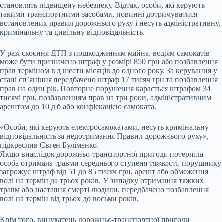
становлять підвищену небезпеку. Відтак, особи, які керують
такими транспортними засобами, повинні дотримуватися
встановлених правил дорожнього руху і несуть адміністративну,
кримінальну та цивільну відповідальність.
У разі скоєння ДТП з пошкодженням майна, водіям самокатів
може бути призначено штраф у розмірі 850 грн або позбавлення
прав терміном від шести місяців до одного року. За керування у
стані сп’яніння передбачено штраф 17 тисяч грн та позбавлення
прав на один рік. Повторне порушення карається штрафом 34
тисячі грн, позбавленням прав на три роки, адміністративним
арештом до 10 діб або конфіскацією самоката.
«Особи, які керують електросамокатами, несуть кримінальну
відповідальність за недотримання Правил дорожнього руху», –
підкреслив Євген Буліменко.
Якщо внаслідок дорожньо-транспортної пригоди потерпіла
особа отримала травми середнього ступеня тяжкості, порушнику
загрожує штраф від 51 до 85 тисяч грн, арешт або обмеження
волі на термін до трьох років. У випадку отримання тяжких
травм або настання смерті людини, передбачено позбавлення
волі на термін від трьох до восьми років.
Крім того, винуватець дорожньо-транспортної пригоди