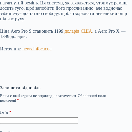
натягнутий ремінь. Ця система, як заявляється, утримує ремінь
досить туго, щоб запобігти його прослизанню, але водночас
забезпечує достатню свободу, щоб створювати невеликий опір
під час руху.
Ціна Aero Pro S становить 1199
доларів США
, а Aero Pro X —
1399 доларів.
Источник:
news.infocar.ua
Залишити відповідь
Ваша e-mail адреса не оприлюднюватиметься.
Обов’язкові поля
позначені
*
Ім’я
*