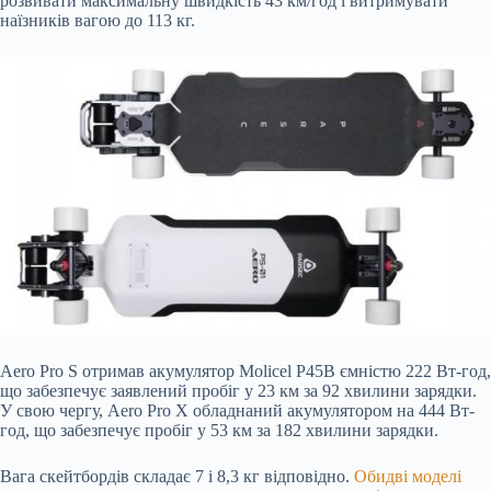
розвивати максимальну швидкість 43 км/год і витримувати
наїзників вагою до 113 кг.
Aero Pro S отримав акумулятор Molicel P45B ємністю 222 Вт-год,
що
забезпечує заявлений пробіг у 23 км за 92 хвилини зарядки.
У свою чергу, Aero Pro X обладнаний акумулятором на 444 Вт-
год, що забезпечує пробіг у 53 км за 182 хвилини зарядки.
Вага скейтбордів складає 7 і 8,3 кг відповідно.
Обидві моделі