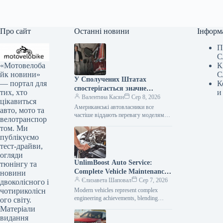
Про сайт
Останні новини
Інформ
П
С
«Мотовелоба
К
йк новини»
С
У Сполучених Штатах
— портал для
К
спостерігається значне
тих, хто
и
зниження популярності
Валентина Касян
Сер 8, 2026
цікавиться
елітних автомобілів.
Американські автовласники все
авто, мото та
частіше віддають перевагу моделям
велотранспор
від виробників масового сегмента,
том. Ми
аніж автомобілям преміум-класу. Дані,
публікуємо
зібрані J.D. Power за перше…
тест-драйви,
огляди
UnlimBoost Auto Service:
тюнінгу та
Complete Vehicle Maintenance
новини
& ECU Tuning
Єлизавета Шаповал
Сер 7, 2026
двоколісного і
чотириколісн
Modern vehicles represent complex
engineering achievements, blending
ого світу.
sophisticated mechanical components
Матеріали
with intricate electronic management
видання
systems. When searching for specialized