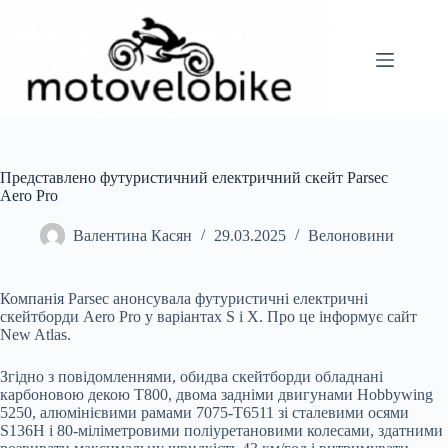
Перейти
до
вмісту
Представлено футуристичний електричний скейт Parsec
Aero Pro
Валентина Касян
29.03.2025
Велоновини
Компанія Parsec анонсувала футуристичні електричні
скейтборди Aero Pro у варіантах S і X. Про це інформує сайт
New Atlas.
Згідно з повідомленнями, обидва скейтборди обладнані
карбоновою декою T800, двома задніми двигунами Hobbywing
5250, алюмінієвими рамами 7075-T6511 зі сталевими осями
S136H і 80-міліметровими поліуретановими колесами, здатними