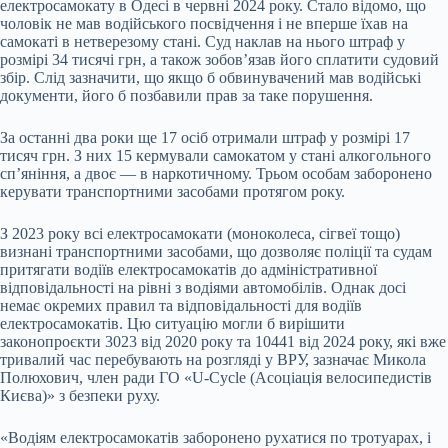
електросамокату в Одесі в червні 2024 року. Стало відомо, що
чоловік не мав водійського посвідчення і не вперше їхав на
самокаті в нетверезому стані. Суд наклав на нього штраф у
розмірі 34 тисячі грн, а також зобов’язав його сплатити судовий
збір. Слід зазначити, що якщо б обвинувачений мав водійські
документи, його б позбавили прав за таке порушення.
За останні два роки ще 17 осіб отримали штраф у розмірі 17
тисяч грн. З них 15 кермували самокатом у стані алкогольного
сп’яніння, а двоє — в наркотичному. Трьом особам заборонено
керувати транспортними засобами протягом року.
З 2023 року всі електросамокати (моноколеса, сігвеї тощо)
визнані транспортними засобами, що дозволяє поліції та судам
притягати водіїв електросамокатів до адміністративної
відповідальності на рівні з водіями автомобілів. Однак досі
немає окремих правил та відповідальності для водіїв
електросамокатів. Цю ситуацію могли б вирішити
законопроєкти 3023 від 2020 року та 10441 від 2024 року, які вже
тривалий час перебувають на розгляді у ВРУ, зазначає Микола
Полюхович, член ради ГО «U-Cycle (Асоціація велосипедистів
Києва)» з безпеки руху.
«Водіям електросамокатів заборонено рухатися по тротуарах, і