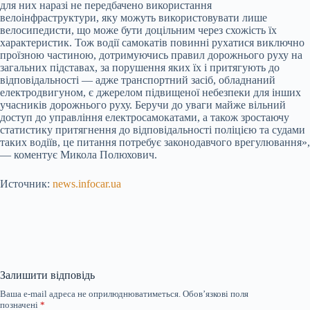
для них наразі не передбачено використання
велоінфраструктури, яку можуть використовувати лише
велосипедисти, що може бути доцільним через схожість їх
характеристик. Тож водії самокатів повинні рухатися виключно
проїзною частиною, дотримуючись правил дорожнього руху на
загальних підставах, за порушення яких їх і притягують до
відповідальності — адже транспортний засіб, обладнаний
електродвигуном, є джерелом підвищеної небезпеки для інших
учасників дорожнього руху. Беручи до уваги майже вільний
доступ до управління електросамокатами, а також зростаючу
статистику притягнення до відповідальності поліцією та судами
таких водіїв, це питання потребує законодавчого врегулювання»,
— коментує Микола Полюхович.
Источник:
news.infocar.ua
Залишити відповідь
Ваша e-mail адреса не оприлюднюватиметься.
Обов’язкові поля
позначені
*