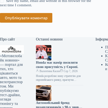
Save my name, email and website in this browser for the
next time I comment.
Опублікувати коментар
Про сайт
Останні новини
Інформ
П
С
«Мотовелоба
К
йк новини»
С
Honda має намір посилити
— портал для
К
свою присутність у Європі.
тих, хто
и
Валентина Касян
Сер 7, 2026
цікавиться
Honda розробляє нову стратегію для
авто, мото та
європейського ринку, прагнучи
велотранспор
відновити позиції після суттєвого
том. Ми
спаду обсягів збуту. Протягом
публікуємо
десятиліття компанія відзначила
тест-драйви,
зменшення…
огляди
Автомобільний бренд
тюнінгу та
позашляховиків з 90-х знову
новини