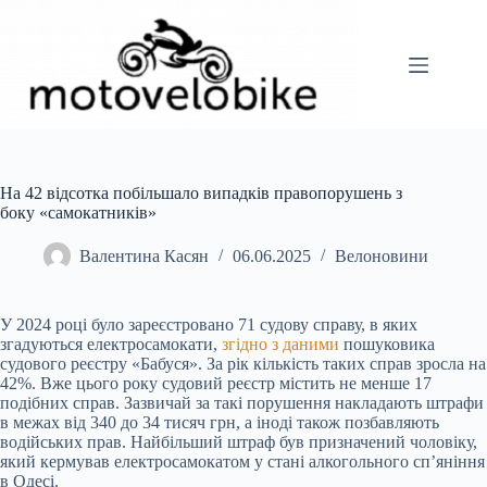
Перейти
до
вмісту
На 42 відсотка побільшало випадків правопорушень з
боку «самокатників»
Валентина Касян
06.06.2025
Велоновини
У 2024 році було зареєстровано 71 судову справу, в яких
згадуються електросамокати,
згідно з даними
пошуковика
судового реєстру «Бабуся». За рік кількість таких справ зросла на
42%. Вже цього року судовий реєстр містить не менше 17
подібних справ. Зазвичай за такі порушення накладають штрафи
в межах від 340 до 34 тисяч грн, а іноді також позбавляють
водійських прав. Найбільший штраф був призначений чоловіку,
який кермував електросамокатом у стані алкогольного сп’яніння
в Одесі.