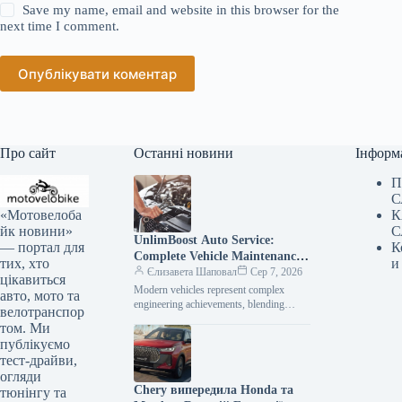
Save my name, email and website in this browser for the
next time I comment.
Опублікувати коментар
Про сайт
Останні новини
Інформ
П
С
«Мотовелоба
К
йк новини»
С
UnlimBoost Auto Service:
— портал для
К
Complete Vehicle Maintenance
тих, хто
и
& ECU Tuning
Єлизавета Шаповал
Сер 7, 2026
цікавиться
Modern vehicles represent complex
авто, мото та
engineering achievements, blending
велотранспор
sophisticated mechanical components
том. Ми
with intricate electronic management
публікуємо
systems. When searching for specialized
тест-драйви,
car…
огляди
Chery випередила Honda та
тюнінгу та