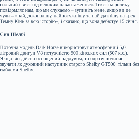
сильний свист під великим навантаженням. Текст на ролику
повідомляє нам, що ми слухаємо – зупиніть мене, якщо ви це
чули – «найдосконалішу, найпотужнішу та найздатнішу на трек
Темну Кінь за всю історію», і сказано, що вона дебютує 15 січня.
Син Шелбі
Поточна модель Dark Horse використовує атмосферний 5,0-
літровий двигун V8 потужністю 500 кінських сил (507 к.с.).
Якщо він дійсно оснащений наддувом, то одразу починає
звучати як духовний наступник старого Shelby GT500, тільки без
емблеми Shelby.