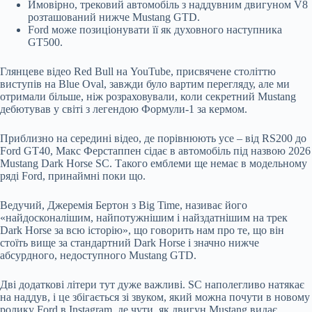
Ймовірно, трековий автомобіль з наддувним двигуном V8
розташований нижче Mustang GTD.
Ford може позиціонувати її як духовного наступника
GT500.
Глянцеве відео Red Bull на YouTube, присвячене століттю
виступів на Blue Oval, завжди було вартим перегляду, але ми
отримали більше, ніж розраховували, коли секретний Mustang
дебютував у світі з легендою Формули-1 за кермом.
Приблизно на середині відео, де порівнюють усе – від RS200 до
Ford GT40, Макс Ферстаппен сідає в автомобіль під назвою 2026
Mustang Dark Horse SC. Такого емблеми ще немає в модельному
ряді Ford, принаймні поки що.
Ведучий, Джеремія Бертон з Big Time, називає його
«найдосконалішим, найпотужнішим і найздатнішим на трек
Dark Horse за всю історію», що говорить нам про те, що він
стоїть вище за стандартний Dark Horse і значно нижче
абсурдного, недоступного Mustang GTD.
Дві додаткові літери тут дуже важливі. SC наполегливо натякає
на наддув, і це збігається зі звуком, який можна почути в новому
ролику Ford в Instagram, де чути, як двигун Mustang видає