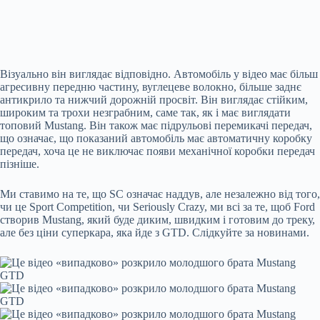
Візуально він виглядає відповідно. Автомобіль у відео має більш
агресивну передню частину, вуглецеве волокно, більше заднє
антикрило та нижчий дорожній просвіт. Він виглядає стійким,
широким та трохи незграбним, саме так, як і має виглядати
топовий Mustang. Він також має підрульові перемикачі передач,
що означає, що показаний автомобіль має автоматичну коробку
передач, хоча це не виключає появи механічної коробки передач
пізніше.
Ми ставимо на те, що SC означає наддув, але незалежно від того,
чи це Sport Competition, чи Seriously Crazy, ми всі за те, щоб Ford
створив Mustang, який буде диким, швидким і готовим до треку,
але без ціни суперкара, яка йде з GTD. Слідкуйте за новинами.