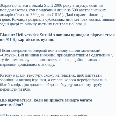
Збірка почалася з Suzuki Swift 2006 року випуску, який, як
повідомляється, був придбаний лише за 500 австралійських
доларів (близько 350 доларів США). Далі справи пішли ще
гірше. Команда розрізала субкомпактний хетчбек навпіл, знявши
задні двері та більшу частину центральної секції.
Більше: Цей хетчбек Suzuki з повним приводом відчувається
як 911 Дакар міських вулиць
Після завершення операції вони знову зшили маленький
«Сузукі». Він вийшов нижчим, присадкуватішим і одягненим у
ту безпомилкову червоно-жовту ліврею, щойно виїхав з
парковки дошкільного закладу.
Кузову надали текстуру, схожу на пластик, щоб імітувати
зовнішній вигляд іграшки, а сталеві колеса перефарбували в
білий колір. Для додаткової дози абсурду вихлопну трубу
перемістили вбік.
Що відбувається, коли ви зрізаєте занадто багато
автомобіля?