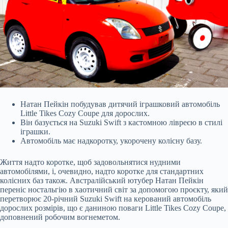
Натан Пейкін побудував дитячий іграшковий автомобіль
Little Tikes Cozy Coupe для дорослих.
Він базується на Suzuki Swift з кастомною лівреєю в стилі
іграшки.
Автомобіль має надкоротку, укорочену колісну базу.
Життя надто коротке, щоб задовольнятися нудними
автомобілями, і, очевидно, надто коротке для стандартних
колісних баз також. Австралійський ютубер Натан Пейкін
переніс ностальгію в хаотичний світ за допомогою проєкту, який
перетворює 20-річний Suzuki Swift на керований автомобіль
дорослих розмірів, що є даниною поваги Little Tikes Cozy Coupe,
доповнений робочим вогнеметом.