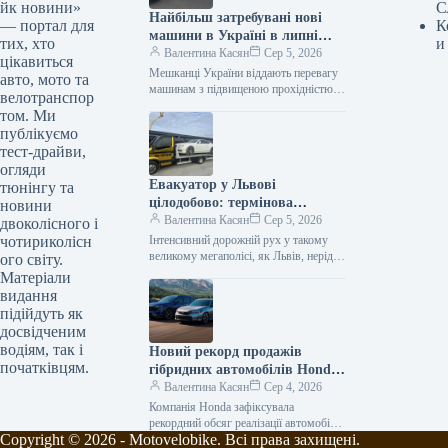
йк новини»
С
Найбільш затребувані нові
— портал для
К
машини в Україні в липні
тих, хто
и
2026 року
Валентина Касян
Сер 5, 2026
цікавиться
Мешканці України віддають перевагу
авто, мото та
машинам з підвищеною прохідністю.
велотранспор
Серед лідерів автомобільного ринку у
том. Ми
2026 році домінують кросовери. За
публікуємо
липень місяць…
тест-драйви,
огляди
Евакуатор у Львові
тюнінгу та
цілодобово: термінова
новини
автодопомога від Gold
Валентина Касян
Сер 5, 2026
двоколісного і
Evakuator
чотириколісн
Інтенсивний дорожній рух у такому
великому мегаполісі, як Львів, нерідко
ого світу.
супроводжується непередбачуваними
Матеріали
ситуаціями, поломками або ДТП. У
видання
подібних випадках водієві…
підійдуть як
досвідченим
водіям, так і
Новий рекорд продажів
початківцям.
гібридних автомобілів Honda
у Сполучених Штатах.
Валентина Касян
Сер 4, 2026
Компанія Honda зафіксувала
рекордний обсяг реалізації автомобілів
Copyright © 2026 - Motovelobike. Всі права захищені.
з гібридними силовими установками