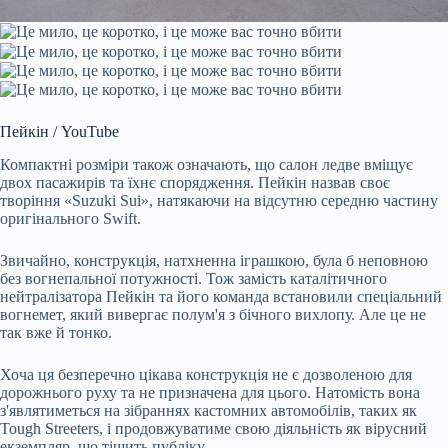
Пейкін / YouTube
Компактні розміри також означають, що салон ледве вміщує
двох пасажирів та їхнє спорядження. Пейкін назвав своє
творіння «Suzuki Sui», натякаючи на відсутню середню частину
оригінального Swift.
Звичайно, конструкція, натхненна іграшкою, була б неповною
без вогнепальної потужності. Тож замість каталітичного
нейтралізатора Пейкін та його команда встановили спеціальний
вогнемет, який вивергає полум'я з бічного вихлопу. Але це не
так вже й тонко.
Хоча ця безперечно цікава конструкція не є дозволеною для
дорожнього руху та не призначена для цього. Натомість вона
з'являтиметься на зібраннях кастомних автомобілів, таких як
Tough Streeters, і продовжуватиме свою діяльність як вірусний
екземпляр, що тішить публіку.