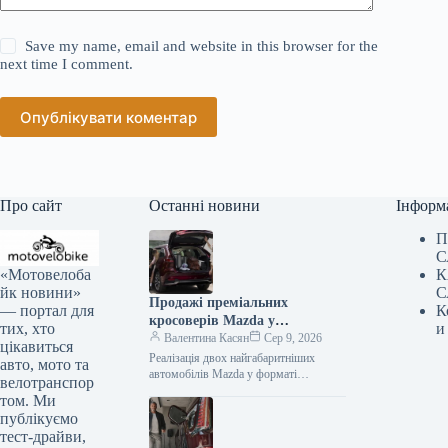
Save my name, email and website in this browser for the
next time I comment.
Опублікувати коментар
Про сайт
Останні новини
Інформ
П
С
«Мотовелоба
К
йк новини»
С
Продажі преміальних
— портал для
К
кросоверів Mazda у
тих, хто
и
Сполучених Штатах значно
Валентина Касян
Сер 9, 2026
цікавиться
зменшилися.
Реалізація двох найгабаритніших
авто, мото та
автомобілів Mazda у форматі
велотранспор
кросовера на території США значно
том. Ми
знизилася, проте компанія не має
публікуємо
наміру залучати клієнтів…
тест-драйви,