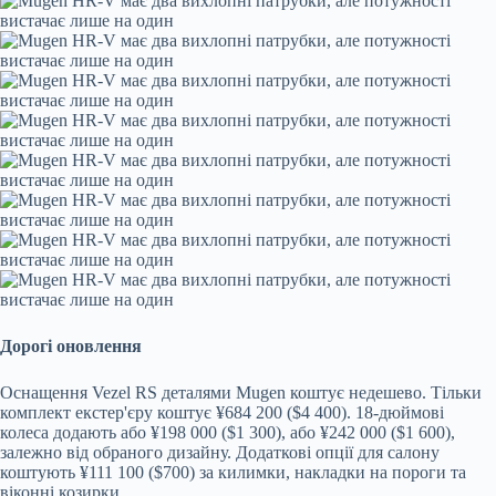
Дорогі оновлення
Оснащення Vezel RS деталями Mugen коштує недешево. Тільки
комплект екстер'єру коштує ¥684 200 ($4 400). 18-дюймові
колеса додають або ¥198 000 ($1 300), або ¥242 000 ($1 600),
залежно від обраного дизайну. Додаткові опції для салону
коштують ¥111 100 ($700) за килимки, накладки на пороги та
віконні козирки.