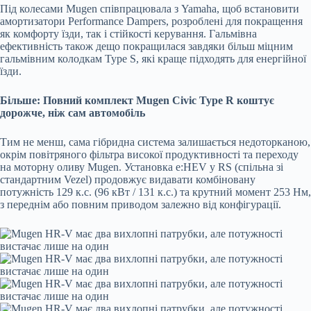
Під колесами Mugen співпрацювала з Yamaha, щоб встановити
амортизатори Performance Dampers, розроблені для покращення
як комфорту їзди, так і стійкості керування. Гальмівна
ефективність також дещо покращилася завдяки більш міцним
гальмівним колодкам Type S, які краще підходять для енергійної
їзди.
Більше: Повний комплект Mugen Civic Type R коштує
дорожче, ніж сам автомобіль
Тим не менш, сама гібридна система залишається недоторканою,
окрім повітряного фільтра високої продуктивності та переходу
на моторну оливу Mugen. Установка e:HEV у RS (спільна зі
стандартним Vezel) продовжує видавати комбіновану
потужність 129 к.с. (96 кВт / 131 к.с.) та крутний момент 253 Нм,
з переднім або повним приводом залежно від конфігурації.