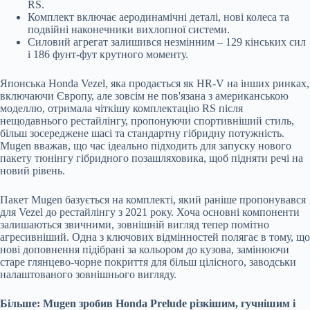
RS.
Комплект включає аеродинамічні деталі, нові колеса та
подвійні наконечники вихлопної системи.
Силовий агрегат залишився незмінним – 129 кінських сил
і 186 фунт-фут крутного моменту.
Японська Honda Vezel, яка продається як HR-V на інших ринках,
включаючи Європу, але зовсім не пов'язана з американською
моделлю, отримала чіткішу комплектацію RS після
нещодавнього рестайлінгу, пропонуючи спортивніший стиль,
більш зосереджене шасі та стандартну гібридну потужність.
Mugen вважав, що час ідеально підходить для запуску нового
пакету тюнінгу гібридного позашляховика, щоб підняти речі на
новий рівень.
Пакет Mugen базується на комплекті, який раніше пропонувався
для Vezel до рестайлінгу з 2021 року. Хоча основні компоненти
залишаються звичними, зовнішній вигляд тепер помітно
агресивніший. Одна з ключових відмінностей полягає в тому, що
нові доповнення підібрані за кольором до кузова, замінюючи
старе глянцево-чорне покриття для більш цілісного, заводськи
налаштованого зовнішнього вигляду.
Більше: Mugen зробив Honda Prelude різкішим, гучнішим і