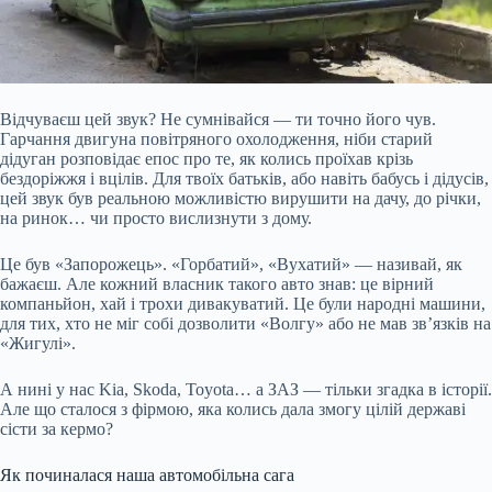
Відчуваєш цей звук? Не сумнівайся — ти точно його чув.
Гарчання двигуна повітряного охолодження, ніби старий
дідуган розповідає епос про те, як колись проїхав крізь
бездоріжжя і вцілів. Для твоїх батьків, або навіть бабусь і дідусів,
цей звук був реальною можливістю вирушити на дачу, до річки,
на ринок… чи просто вислизнути з дому.
Це був «Запорожець». «Горбатий», «Вухатий» — називай, як
бажаєш. Але кожний власник такого авто знав: це вірний
компаньйон, хай і трохи дивакуватий. Це були народні машини,
для тих, хто не міг собі дозволити «Волгу» або не мав зв’язків на
«Жигулі».
А нині у нас Kia, Skoda, Toyota… а ЗАЗ — тільки згадка в історії.
Але що сталося з фірмою, яка колись дала змогу цілій державі
сісти за кермо?
Як починалася наша автомобільна сага