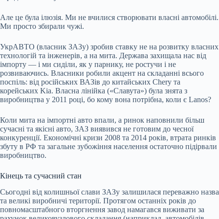
Але це була ілюзія. Ми не вчилися створювати власні автомобілі.
Ми просто збирали чужі.
УкрАВТО (власник ЗАЗу) зробив ставку не на розвитку власних
технологій та інженерів, а на мита. Держава захищала нас від
імпорту — і ми сиділи, як у парнику, не ростучи і не
розвиваючись. Власники робили акцент на складанні всього
поспіль: від російських ВАЗів до китайських Chery та
корейських Kia. Власна лінійка («Славута») була знята з
виробництва у 2011 році, бо кому вона потрібна, коли є Lanos?
Коли мита на імпортні авто впали, а ринок наповнили більш
сучасні та якісні авто, ЗАЗ виявився не готовим до чесної
конкуренції. Економічні кризи 2008 та 2014 років, втрата ринків
збуту в РФ та загальне зубожіння населення остаточно підірвали
виробництво.
Кінець та сучасний стан
Сьогодні від колишньої слави ЗАЗу залишилася переважно назва
та великі виробничі території. Протягом останніх років до
повномасштабного вторгнення завод намагався виживати за
рахунок великовузлового складання (наприклад, автомобілів