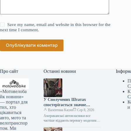
Save my name, email and website in this browser for the
next time I comment.
Опублікувати коментар
Про сайт
Останні новини
Інформ
П
С
«Мотовелоба
К
йк новини»
С
У Сполучених Штатах
— портал для
К
спостерігається значне
тих, хто
и
зниження популярності
Валентина Касян
Сер 8, 2026
цікавиться
елітних автомобілів.
Американські автовласники все
авто, мото та
частіше віддають перевагу моделям
велотранспор
від виробників масового сегмента,
том. Ми
аніж автомобілям преміум-класу. Дані,