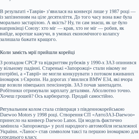
В результаті «Таврія» з’явилася на конвеєрі лише у 1987 році —
із запізненням на ціле десятиліття. До того часу вона вже була
морально застарілою. А якість? Ну, ти сам знаєш, як це було
наприкінці Союзу: хто міг — крав, хто не міг — робив, як
вийде, коротше кажучи, в умовах економічного колапсу
залишала бажати кращого.
Коли замість мрії прийшли корейці
З розпадом СРСР та відкриттям рубежів у 1990-х ЗАЗ опинився
у вільному падінні. Старенькі «Запорожці» стали нікому не
потрібні, а «Таврії» не могли конкурувати з потоком вживаних
іномарок з Європи. На дорогах з’явилися BMW E34, які вчора
ще возили німецьких пенсіонерів. ЗАЗ почав занепадати.
Робітники отримували зарплату деталями. Абсолютно точно.
Хочеш грошей? Ось карбюратор. Продай самостійно.
Рятувальним колом стала співпраця з південнокорейською
Daewoo Motors у 1998 році. Створення СП «АвтоЗАЗ-Daewoo»
принесло на конвеєр Daewoo Lanos. Ця модель фактично
замінила «Запорожець» у ролі народного автомобіля незалежної
України. «Ланос» став символом таксі та першою іномаркою для
середнього класу.