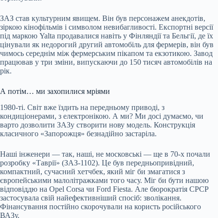
ЗАЗ став культурним явищем. Він був персонажем анекдотів,
зіркою кінофільмів і символом невибагливості. Експортні версії
під маркою Yalta продавалися навіть у Фінляндії та Бельгії, де їх
цінували як недорогий другий автомобіль для фермерів, він був
чимось середнім між фермерським пікапом та екзотикою. Завод
працював у три зміни, випускаючи до 150 тисяч автомобілів на
рік.
А потім… ми захопилися мріями
1980-ті. Світ вже їздить на передньому приводі, з
кондиціонерами, з електронікою. А ми? Ми досі думаємо, чи
варто дозволити ЗАЗу створити нову модель. Конструкція
класичного «Запорожця» безнадійно застаріла.
Наші інженери — так, наші, не московські — ще в 70-х почали
розробку «Таврії» (ЗАЗ-1102). Це був передньопривідний,
компактний, сучасний хетчбек, який міг би змагатися з
європейськими малолітражками того часу. Міг би бути нашою
відповіддю на Opel Corsa чи Ford Fiesta. Але бюрократія СРСР
застосувала свій найефективніший спосіб: зволікання.
Фінансування постійно скорочували на користь російського
ВАЗу.