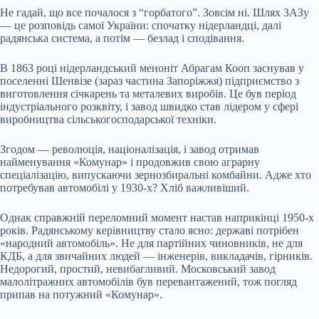
Не гадай, що все почалося з “горбатого”. Зовсім ні. Шлях ЗАЗу
— це розповідь самої України: спочатку нідерландці, далі
радянська система, а потім — безлад і сподівання.
В 1863 році нідерландський меноніт Абрагам Кооп заснував у
поселенні Шенвізе (зараз частина Запоріжжя) підприємство з
виготовлення січкарень та металевих виробів. Це був період
індустріального розквіту, і завод швидко став лідером у сфері
виробництва сільськогосподарської техніки.
Згодом — революція, націоналізація, і завод отримав
найменування «Комунар» і продовжив свою аграрну
спеціалізацію, випускаючи зернозбиральні комбайни. Адже хто
потребував автомобілі у 1930-х? Хліб важливіший.
Однак справжній переломний момент настав наприкінці 1950-х
років. Радянському керівництву стало ясно: державі потрібен
«народний автомобіль». Не для партійних чиновників, не для
КДБ, а для звичайних людей — інженерів, викладачів, гірників.
Недорогий, простий, невибагливий. Московський завод
малолітражних автомобілів був перевантажений, тож погляд
припав на потужний «Комунар».