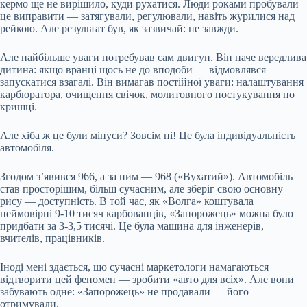
кермо ще не вирішило, куди рухатися. Люди роками пробували
це виправити — затягували, регулювали, навіть журилися над
рейкою. Але результат був, як зазвичай: не завжди.
Але найбільше уваги потребував сам двигун. Він наче вередлива
дитина: якщо вранці щось не до вподоби — відмовлявся
запускатися взагалі. Він вимагав постійної уваги: налаштування
карбюратора, очищення свічок, молитовного постукування по
кришці.
Але хіба ж це були мінуси? Зовсім ні! Це була індивідуальність
автомобіля.
Згодом з’явився 966, а за ним — 968 («Вухатий»). Автомобіль
став просторішим, більш сучасним, але зберіг свою основну
рису — доступність. В той час, як «Волга» коштувала
неймовірні 9-10 тисяч карбованців, «Запорожець» можна було
придбати за 3-3,5 тисячі. Це була машина для інженерів,
вчителів, працівників.
Іноді мені здається, що сучасні маркетологи намагаються
відтворити цей феномен — зробити «авто для всіх». Але вони
забувають одне: «Запорожець» не продавали — його
отримували.