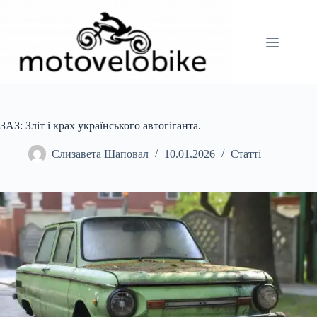
Перейти
до
вмісту
ЗАЗ: Зліт і крах українського автогіганта.
Єлизавета Шаповал
10.01.2026
Статті