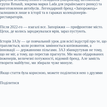
групи Renault, зокрема марки Lada для українського ринку) та
виготовлення автобусів. Легендарний бренд «Запорожець»
залишився лише в історії та в гаражах колекціонерів-
реставраторів.
Після 2022-го — взагалі все. Запоріжжя — прифронтове місто.
Цехи, де колись зароджувалася мрія, зараз пустують.
Історія ЗАЗу — це повчальний урок для всієї індустрії про те, що
трапляється, коли розвиток замінюється копіюванням, а
інновації — державними пільгами. ЗАЗ збанкрутував не тому,
що не міг, а тому, що перестав прагнути. Ми мали обдарованих
інженерів, величезні потужності, відомий бренд. Але замість
творити майбутнє, ми збирали чуже минуле.
Якщо стаття була корисною, можете поділитися нею з друзями
Поділитися