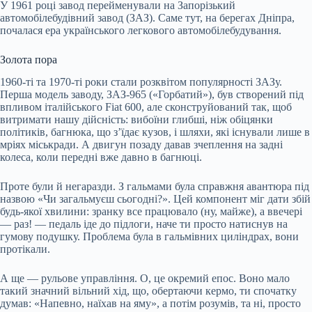
У 1961 році завод перейменували на Запорізький
автомобілебудівний завод (ЗАЗ). Саме тут, на берегах Дніпра,
почалася ера українського легкового автомобілебудування.
Золота пора
1960-ті та 1970-ті роки стали розквітом популярності ЗАЗу.
Перша модель заводу, ЗАЗ-965 («Горбатий»), був створений під
впливом італійського Fiat 600, але сконструйований так, щоб
витримати нашу дійсність: вибоїни глибші, ніж обіцянки
політиків, багнюка, що з’їдає кузов, і шляхи, які існували лише в
мріях міськради. А двигун позаду давав зчеплення на задні
колеса, коли передні вже давно в багнюці.
Проте були й негаразди. З гальмами була справжня авантюра під
назвою «Чи загальмуєш сьогодні?». Цей компонент міг дати збій
будь-якої хвилини: зранку все працювало (ну, майже), а ввечері
— раз! — педаль іде до підлоги, наче ти просто натиснув на
гумову подушку. Проблема була в гальмівних циліндрах, вони
протікали.
А ще — рульове управління. О, це окремий епос. Воно мало
такий значний вільний хід, що, обертаючи кермо, ти спочатку
думав: «Напевно, наїхав на яму», а потім розумів, та ні, просто