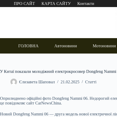
Перейти
ПРО САЙТ
КАРТА САЙТУ
Контакти
до
вмісту
ГОЛОВНА
Автоновини
Мотоновини
У Китаї показали молодіжний електрокросовер Dongfeng Nammi
Єлизавета Шаповал
21.02.2025
Статті
Оприлюднено офіційні фото Dongfeng Nammi 06. Недорогий елект
це повідомляє сайт CarNewsChina.
Новий Dongfeng Nammi 06 — друга модель нової електричної ліні