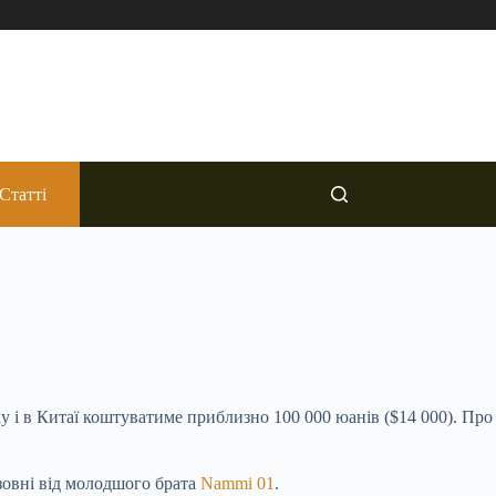
Статті
 і в Китаї коштуватиме приблизно 100 000 юанів ($14 000). Про
зовні від молодшого брата
Nammi 01
.