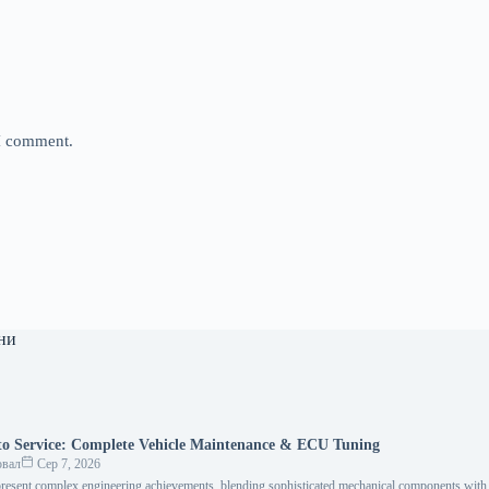
 I comment.
ни
o Service: Complete Vehicle Maintenance & ECU Tuning
овал
Сер 7, 2026
resent complex engineering achievements, blending sophisticated mechanical components with i