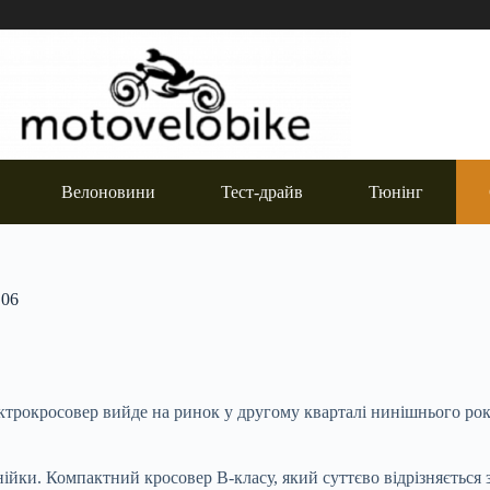
Велоновини
Тест-драйв
Тюнінг
 06
рокросовер вийде на ринок у другому кварталі нинішнього року
йки. Компактний кросовер В-класу, який суттєво відрізняється 