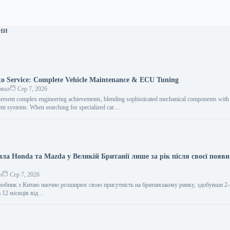
ни
o Service: Complete Vehicle Maintenance & ECU Tuning
овал
Сер 7, 2026
resent complex engineering achievements, blending sophisticated mechanical components with i
nt systems. When searching for specialized car…
ла Honda та Mazda у Великій Британії лише за рік після своєї появи
н
Сер 7, 2026
обник з Китаю наочно розширює свою присутність на британському ринку, здобувши 2-
а 12 місяців від…