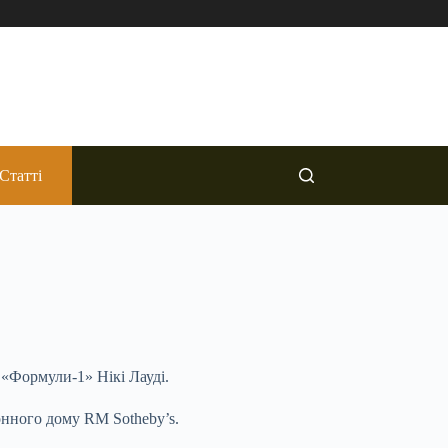
Статті
 «Формули-1» Нікі Лауді.
онного дому RM Sotheby’s.