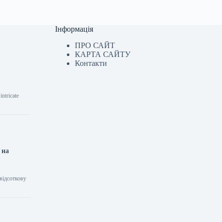
Інформація
ПРО САЙТ
КАРТА САЙТУ
Контакти
ntricate
 на
відсоткову