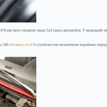
о 1976 рік було створено лише 524 таких автомобілі. У модельній 
тю 340
кінських сил
і 5-ступінчастою механічною коробкою перед