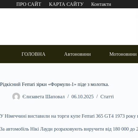
Перейти
ПРО САЙТ
КАРТА САЙТУ
Контакти
до
вмісту
ГОЛОВНА
Автоновини
Мотоновини
Рідкісний Ferrari зірки «Формули-1» піде з молотка.
Єлизавета Шаповал
06.10.2025
Статті
У Німеччині виставили на торги купе Ferrari 365 GT4 1973 року
За автомобіль Нікі Лауди розраховують виручити від 180 000 до 