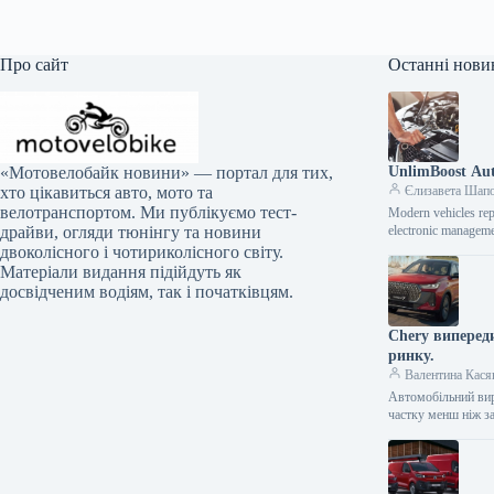
Про сайт
Останні нови
UnlimBoost Aut
«Мотовелобайк новини» — портал для тих,
Єлизавета Шап
хто цікавиться авто, мото та
велотранспортом. Ми публікуємо тест-
Modern vehicles rep
electronic manageme
драйви, огляди тюнінгу та новини
двоколісного і чотириколісного світу.
Матеріали видання підійдуть як
досвідченим водіям, так і початківцям.
Chery випереди
ринку.
Валентина Кася
Автомобільний вир
частку менш ніж з