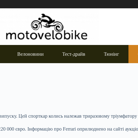
Велоновини
Тест-драйв
Тюнінг
 випуску. Цей спорткар колись належав триразовому тріумфатору
220 000 євро. Інформацію про Ferrari оприлюднено на сайті аукці