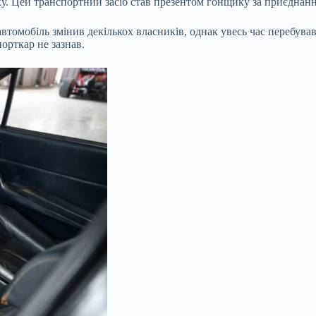
оку. Цей транспортний засіб став презентом гонщику за приєднанн
автомобіль змінив декількох власників, однак увесь час перебував
порткар не зазнав.