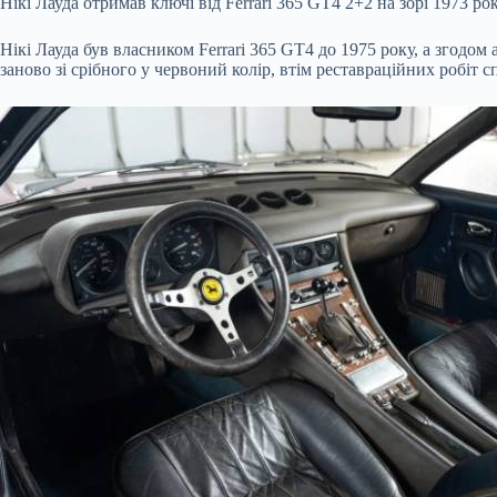
Нікі Лауда отримав ключі від Ferrari 365 GT4 2+2 на зорі 1973 р
Нікі Лауда був власником Ferrari 365
GT4 до 1975 року, а згодом 
заново зі срібного у червоний колір, втім реставраційних робіт с