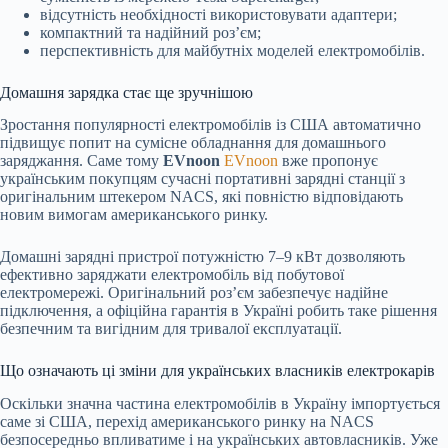
відсутність необхідності використовувати адаптери;
компактний та надійний роз’єм;
перспективність для майбутніх моделей електромобілів.
Домашня зарядка стає ще зручнішою
Зростання популярності електромобілів із США автоматично
підвищує попит на сумісне обладнання для домашнього
заряджання. Саме тому
EVnoon
EVnoon
вже пропонує
українським покупцям сучасні портативні зарядні станції з
оригінальним штекером NACS, які повністю відповідають
новим вимогам американського ринку.
Домашні зарядні пристрої потужністю 7–9 кВт дозволяють
ефективно заряджати електромобіль від побутової
електромережі. Оригінальний роз’єм забезпечує надійне
підключення, а офіційна гарантія в Україні робить таке рішення
безпечним та вигідним для тривалої експлуатації.
Що означають ці зміни для українських власників електрокарів
Оскільки значна частина електромобілів в Україну імпортується
саме зі США, перехід американського ринку на NACS
безпосередньо впливатиме і на українських автовласників. Уже