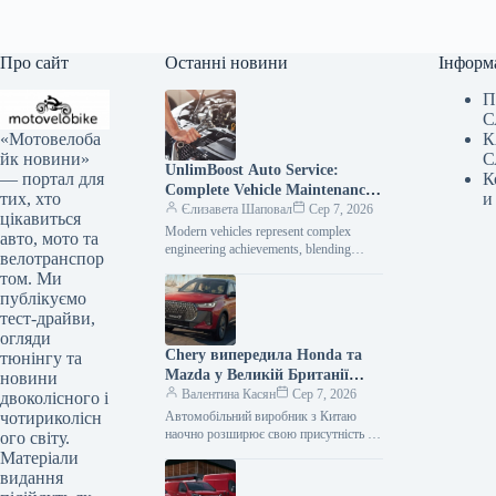
Про сайт
Останні новини
Інформ
П
С
«Мотовелоба
К
йк новини»
С
UnlimBoost Auto Service:
— портал для
К
Complete Vehicle Maintenance
тих, хто
и
& ECU Tuning
Єлизавета Шаповал
Сер 7, 2026
цікавиться
Modern vehicles represent complex
авто, мото та
engineering achievements, blending
велотранспор
sophisticated mechanical components
том. Ми
with intricate electronic management
публікуємо
systems. When searching for specialized
тест-драйви,
car…
огляди
Chery випередила Honda та
тюнінгу та
Mazda у Великій Британії
новини
лише за рік після своєї появи
Валентина Касян
Сер 7, 2026
двоколісного і
на ринку.
чотириколісн
Автомобільний виробник з Китаю
наочно розширює свою присутність на
ого світу.
британському ринку, здобувши 2-
Матеріали
відсоткову частку менш ніж за 12
видання
місяців від…