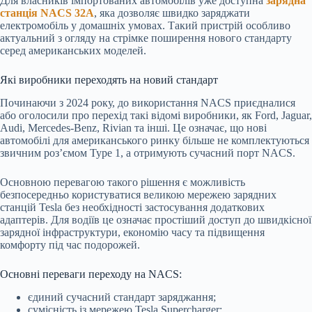
Для власників імпортованих автомобілів уже доступна
зарядна
станція NACS 32А
, яка дозволяє швидко заряджати
електромобіль у домашніх умовах. Такий пристрій особливо
актуальний з огляду на стрімке поширення нового стандарту
серед американських моделей.
Які виробники переходять на новий стандарт
Починаючи з 2024 року, до використання NACS приєдналися
або оголосили про перехід такі відомі виробники, як Ford, Jaguar,
Audi, Mercedes-Benz, Rivian та інші. Це означає, що нові
автомобілі для американського ринку більше не комплектуються
звичним роз’ємом Type 1, а отримують сучасний порт NACS.
Основною перевагою такого рішення є можливість
безпосередньо користуватися великою мережею зарядних
станцій Tesla без необхідності застосування додаткових
адаптерів. Для водіїв це означає простіший доступ до швидкісної
зарядної інфраструктури, економію часу та підвищення
комфорту під час подорожей.
Основні переваги переходу на NACS:
єдиний сучасний стандарт заряджання;
сумісність із мережею Tesla Supercharger;