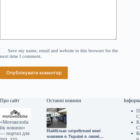
Save my name, email and website in this browser for the
next time I comment.
Опублікувати коментар
Про сайт
Останні новини
Інформ
П
С
«Мотовелоба
К
йк новини»
С
Найбільш затребувані нові
— портал для
К
машини в Україні в липні
тих, хто
и