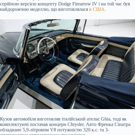
серійною версією концепту Dodge Firearrow IV і на той час був
найдорожчою моделлю, що виготовлялася
в США
.
Кузов автомобіля виготовляв італійський ательє Ghia, тоді як
комплектуючі постачав концерн Chrysler. Авто Френка Сінатра
обладнане 5,9-літровим V8 потужністю 320 к.с. та 3-