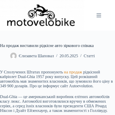
Перейти
до
вмісту
На продаж виставили рідкісне авто зіркового співака
Єлизавета Шаповал
20.05.2025
Статті
У Сполучених Штатах пропонують
на продаж
рідкісний
кабріолет Dual-Ghia 1957 року
випуску. Цей розкішний
автомобіль мав знаменитих власників, що зумовило його ціну в
349 900 доларів. Про це інформує сайт Autoevolution.
Dual-Ghia — це американський виробник елітних автомобілів
класу люкс. Автомобілі виготовлялися вручну в обмежених
серіях, а серед їхніх власників були президенти США Річард
Ніксон і Дуайт Ейзенхауер, а також знаменитості з Голлівуду.