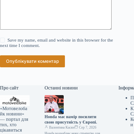
Save my name, email and website in this browser for the
next time I comment.
Опублікувати коментар
Про сайт
Останні новини
Інформ
П
С
«Мотовелоба
К
йк новини»
С
Honda має намір посилити
— портал для
К
свою присутність у Європі.
тих, хто
и
Валентина Касян
Сер 7, 2026
цікавиться
Honda розробляє нову стратегію для