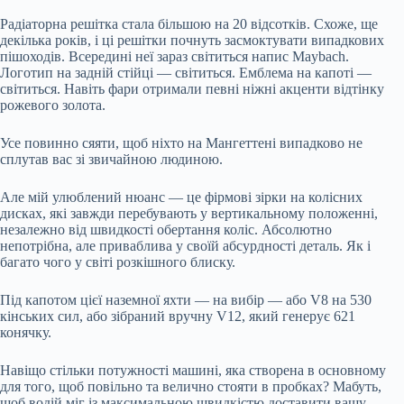
Радіаторна решітка стала більшою на 20 відсотків. Схоже, ще
декілька років, і ці решітки почнуть засмоктувати випадкових
пішоходів. Всередині неї зараз світиться напис Maybach.
Логотип на задній стійці — світиться. Емблема на капоті —
світиться. Навіть фари отримали певні ніжні акценти відтінку
рожевого золота.
Усе повинно сяяти, щоб ніхто на Мангеттені випадково не
сплутав вас зі звичайною людиною.
Але мій улюблений нюанс — це фірмові зірки на колісних
дисках, які завжди перебувають у вертикальному положенні,
незалежно від швидкості обертання коліс. Абсолютно
непотрібна, але приваблива у своїй абсурдності деталь. Як і
багато чого у світі розкішного блиску.
Під капотом цієї наземної яхти — на вибір — або V8 на 530
кінських сил, або зібраний вручну V12, який генерує 621
конячку.
Навіщо стільки потужності машині, яка створена в основному
для того, щоб повільно та велично стояти в пробках? Мабуть,
щоб водій міг із максимальною швидкістю доставити вашу