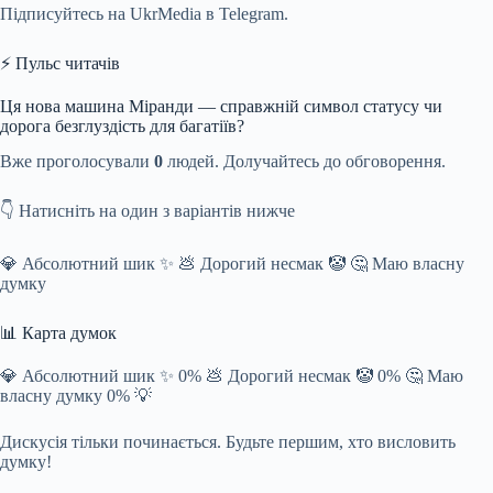
Підписуйтесь на UkrMedia в Telegram.
⚡ Пульс читачів
Ця нова машина Міранди — справжній символ статусу чи
дорога безглуздість для багатіїв?
Вже проголосували
0
людей. Долучайтесь до обговорення.
👇 Натисніть на один з варіантів нижче
💎 Абсолютний шик ✨ 💩 Дорогий несмак 🤡 🤔 Маю власну
думку
📊 Карта думок
💎 Абсолютний шик ✨ 0% 💩 Дорогий несмак 🤡 0% 🤔 Маю
власну думку 0% 💡
Дискусія тільки починається. Будьте першим, хто висловить
думку!