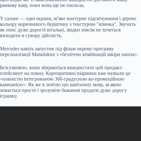
ранкову каву, поки вона ще не охолола.
У салоні — одні екрани, м’яке контурне підсвічування і дерево
кольору коричневого бурштину з текстурою "ялинка". Звучить
як опис дуже дорогої вітальні, звідки зовсім не хочеться
виходити в сувору дійсність.
Mercedes навіть запустив під фільм окрему програму
персоналізації Manufaktur з «безліччю комбінацій шкіри наппа».
Безсумнівно, вони збираються використати цей продакт-
плейсмент на повну. Корпоративні піарники вже назвали це
«повністю інтегрованою 360-градусною ко-промоційною
кампанією». Як же я люблю цю шаблонну мову, за якою
ховається просте і зрозуміле бажання продати дуже дорогу
іграшку.