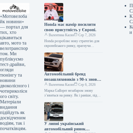
П
С
«Мотовелоба
К
йк новини»
С
Honda має намір посилити
— портал для
К
свою присутність у Європі.
тих, хто
и
Валентина Касян
Сер 7, 2026
цікавиться
Honda розробляє нову стратегію для
авто, мото та
європейського ринку, прагнучи
велотранспор
відновити позиції після суттєвого
том. Ми
спаду обсягів збуту. Протягом
публікуємо
десятиліття компанія відзначила
тест-драйви,
зменшення…
огляди
Автомобільний бренд
тюнінгу та
позашляховиків з 90-х знову
новини
з’явиться на ринку.
Валентина Касян
Сер 6, 2026
двоколісного і
чотириколісн
Марка Galloper незабаром знову
з’явиться на ринку. Як і раніше, під
ого світу.
цією торговою маркою будуть
Матеріали
випускатися автомобілі підвищеної
видання
прохідності. Відродженням…
підійдуть як
досвідченим
водіям, так і
У липні український
початківцям.
автомобільний ринок