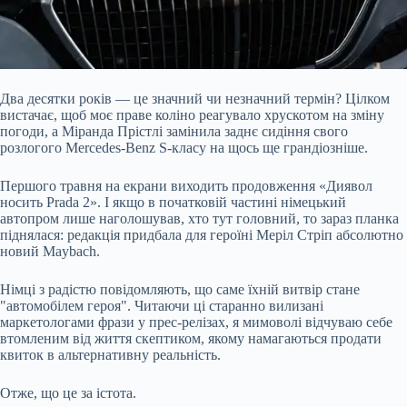
Два десятки років — це значний чи незначний термін? Цілком
вистачає, щоб моє праве коліно реагувало хрускотом на зміну
погоди, а Міранда Прістлі замінила заднє сидіння свого
розлогого Mercedes-Benz S-класу на щось ще грандіозніше.
Першого травня на екрани виходить продовження «Диявол
носить Prada 2». І якщо в початковій частині німецький
автопром лише наголошував, хто тут головний, то зараз планка
піднялася: редакція придбала для героїні Меріл Стріп абсолютно
новий Maybach.
Німці з
радістю повідомляють, що саме їхній витвір стане
"автомобілем героя". Читаючи ці старанно вилизані
маркетологами фрази у прес-релізах, я мимоволі відчуваю себе
втомленим від життя скептиком, якому намагаються продати
квиток в альтернативну реальність.
Отже, що це за істота.