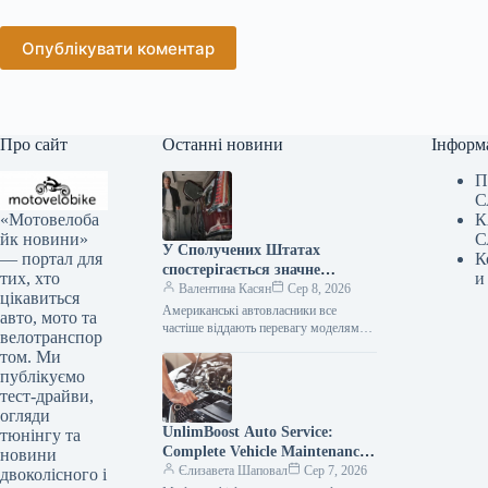
Опублікувати коментар
Про сайт
Останні новини
Інформ
П
С
«Мотовелоба
К
йк новини»
С
У Сполучених Штатах
— портал для
К
спостерігається значне
тих, хто
и
зниження популярності
Валентина Касян
Сер 8, 2026
цікавиться
елітних автомобілів.
Американські автовласники все
авто, мото та
частіше віддають перевагу моделям
велотранспор
від виробників масового сегмента,
том. Ми
аніж автомобілям преміум-класу. Дані,
публікуємо
зібрані J.D. Power за перше…
тест-драйви,
огляди
UnlimBoost Auto Service:
тюнінгу та
Complete Vehicle Maintenance
новини
& ECU Tuning
Єлизавета Шаповал
Сер 7, 2026
двоколісного і