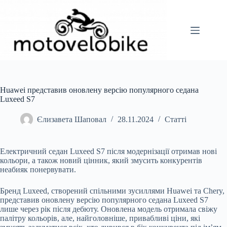
Перейти
до
вмісту
Huawei представив оновлену версію популярного седана
Luxeed S7
Єлизавета Шаповал
28.11.2024
Статті
Електричний седан Luxeed S7 після модернізації отримав нові
кольори, а також новий цінник, який змусить конкурентів
неабияк понервувати.
Бренд Luxeed, створений спільними зусиллями Huawei та Chery,
представив оновлену версію популярного седана Luxeed S7
лише через рік після дебюту. Оновлена модель отримала свіжу
палітру кольорів, але, найголовніше, привабливі ціни, які