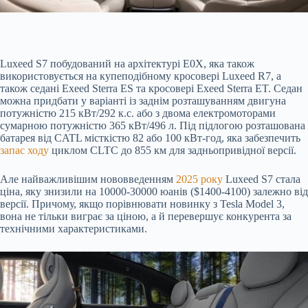
Luxeed S7 побудований на архітектурі E0X, яка також
використовується на купеподібному кросовері Luxeed R7, а
також седані Exeed Sterra ES та кросовері Exeed Sterra ET. Седан
можна придбати у варіанті із заднім розташуванням двигуна
потужністю 215 кВт/292 к.с. або з двома електромоторами
сумарною потужністю 365 кВт/496 л. Під підлогою розташована
батарея від CATL місткістю 82 або 100 кВт-год, яка забезпечить
запас ходу
циклом CLTC до 855 км для задньопривідної версії.
Але найважливішим нововведенням
2025 року
Luxeed S7 стала
ціна, яку знизили на 10000-30000 юанів ($1400-4100) залежно від
версії. Причому, якщо порівнювати новинку з Tesla Model 3,
вона не тільки виграє за ціною, а й перевершує конкурента за
технічними характеристиками.