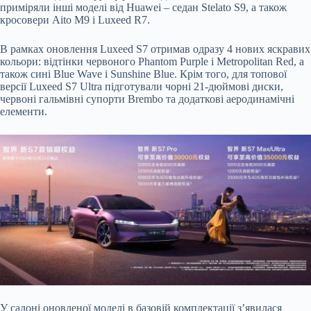
приміряли інші моделі від Huawei – седан Stelato S9, а також
кросовери Aito M9 і Luxeed R7.
В рамках оновлення Luxeed S7 отримав одразу 4 нових яскравих
кольори: відтінки червоного Phantom Purple і Metropolitan Red, а
також сині Blue Wave і Sunshine Blue. Крім того, для топової
версії Luxeed S7 Ultra підготували чорні 21-дюймові диски,
червоні гальмівні супорти Brembo та додаткові аеродинамічні
елементи.
У салоні оновленої моделі в базовій комплектації з’явилася