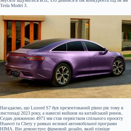
змусять задуматися всіх, хто дивився в бік конкурента під ім’ям
Tesla Model 3.
Нагадаємо, що Luxeed S7 був презентований рівно
рік тому в
листопаді 2023 року, а навесні вийшов на китайський ринок.
Седан довжиною 4971 мм став первістком спільного проєкту
Huawei та Chery у рамках великої автомобільної програми
HIMA. Він демонструє фірмовий дизайн, який пізніше