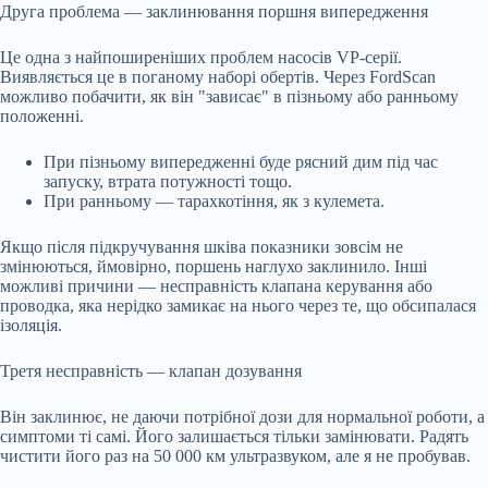
Друга проблема — заклинювання поршня випередження
Це одна з найпоширеніших проблем насосів VP-серії.
Виявляється це в поганому наборі обертів. Через FordScan
можливо побачити, як він "зависає" в пізньому або ранньому
положенні.
При пізньому випередженні буде рясний дим під час
запуску, втрата потужності тощо.
При ранньому — тарахкотіння, як з кулемета.
Якщо після підкручування шківа показники зовсім не
змінюються, ймовірно, поршень наглухо заклинило. Інші
можливі причини — несправність клапана керування або
проводка, яка нерідко замикає на нього через те, що обсипалася
ізоляція.
Третя несправність — клапан дозування
Він заклинює, не даючи потрібної дози для нормальної роботи, а
симптоми ті самі. Його залишається тільки замінювати. Радять
чистити його раз на 50 000 км ультразвуком, але я не пробував.