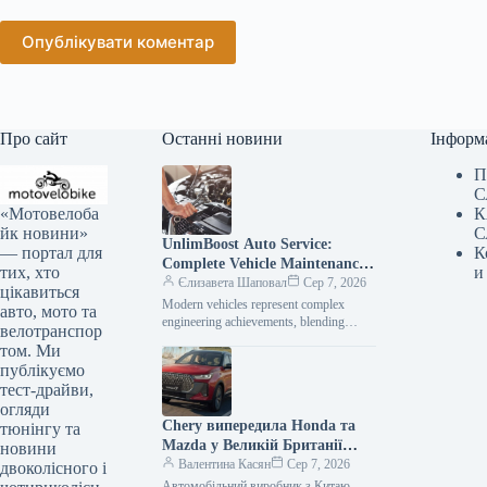
Опублікувати коментар
Про сайт
Останні новини
Інформ
П
С
«Мотовелоба
К
йк новини»
С
UnlimBoost Auto Service:
— портал для
К
Complete Vehicle Maintenance
тих, хто
и
& ECU Tuning
Єлизавета Шаповал
Сер 7, 2026
цікавиться
Modern vehicles represent complex
авто, мото та
engineering achievements, blending
велотранспор
sophisticated mechanical components
том. Ми
with intricate electronic management
публікуємо
systems. When searching for specialized
тест-драйви,
car…
огляди
Chery випередила Honda та
тюнінгу та
Mazda у Великій Британії
новини
лише за рік після своєї появи
Валентина Касян
Сер 7, 2026
двоколісного і
на ринку.
Автомобільний виробник з Китаю