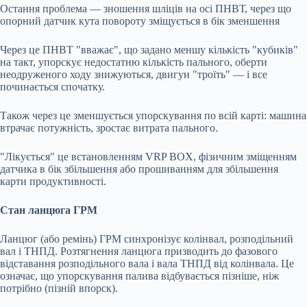
Остання проблема — зношення шліців на осі ПНВТ, через що
опорний датчик кута повороту зміщується в бік зменшення
Через це ПНВТ "вважає", що задано меншу кількість "кубиків"
на такт, упорскує недостатню кількість пального, оберти
неодруженого ходу знижуються, двигун "троїть" — і все
починається спочатку.
Також через це зменшується упорскування по всій карті: машина
втрачає потужність, зростає витрата пального.
"Лікується" це встановленням VRP BOX, фізичним зміщенням
датчика в бік збільшення або прошиванням для збільшення
карти продуктивності.
Стан ланцюга ГРМ
Ланцюг (або ремінь) ГРМ синхронізує колінвал, розподільний
вал і ТНПД. Розтягнення ланцюга призводить до фазового
відставання розподільного вала і вала ТНПД від колінвала. Це
означає, що упорскування палива відбувається пізніше, ніж
потрібно (пізній впорск).