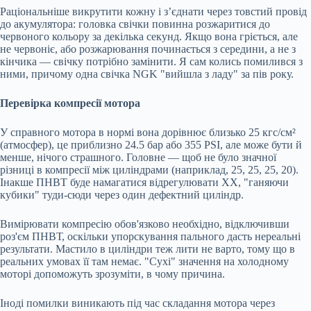
Раціональніше викрутити кожну і з’єднати через товстий провід
до акумулятора: головка свічки повинна розжаритися до
червоного кольору за декілька секунд. Якщо вона гріється, але
не червоніє, або розжарювання починається з середини, а не з
кінчика — свічку потрібно замінити. Я сам колись помилився з
ними, причому одна свічка NGK "вийшла з ладу" за пів року.
Перевірка компресії мотора
У справного мотора в нормі вона дорівнює близько 25 кгс/см²
(атмосфер), це приблизно 24.5 бар або 355 PSI, але може бути й
менше, нічого страшного. Головне — щоб не було значної
різниці в компресії між циліндрами (наприклад, 25, 25, 25, 20).
Інакше ПНВТ буде намагатися відрегулювати ХХ, "ганяючи
кубики" туди-сюди через один дефектний циліндр.
Вимірювати компресію обов'язково необхідно, відключивши
роз'єм ПНВТ, оскільки упорскування пального дасть нереальні
результати. Мастило в циліндри теж лити не варто, тому що в
реальних умовах її там немає. "Сухі" значення на холодному
моторі допоможуть зрозуміти, в чому причина.
Іноді помилки виникають під час складання мотора через