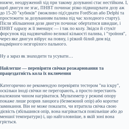
нижче, неодружений хід при такому дозуванні стає нестійким. І,
щоб двигун не згас, ПНВТ починає різко підвищувати дозу аж
до 15-20 "кубиків" (можливо під'єднати FordScan або Delphi та
простежити за дозуванням палива під час холодного старту).
Після збільшення дози двигун починає обертатися швидше, і
ПНВТ одразу ж її зменшує — і так по колу. Звідси й стукіт
форсунок від надзвичайно великої кількості палива, і "троїння",
через яке двигун вібрує на повну, і різкий білий дим від
надмірного незгорілого пального.
Ну а зараз як знаходити та усувати…
Найлегше — перевірити свічки розжарювання та
працездатність кола їх включення
Категорично не рекомендую перевіряти тестером "на іскру",
оскільки іноді свічки не перегорають, а просто перестають
належним чином нагріватися. Мультиметр у режимі опору
покаже лише розрив ланцюга (безмежний опір) або коротке
замикання. Він не може показати, чи втратила свічка свою
дієвість (збільшився опір, вона нагрівається повільніше або до
меншої температури) і, що найголовніше, в якій зоні вона
гріється.