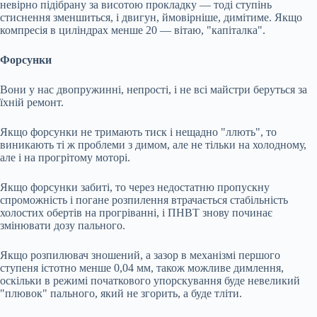
невірно підібрану за висотою прокладку — тоді ступінь
стиснення зменшиться, і двигун, ймовірніше, димітиме. Якщо
компресія в циліндрах менше 20 — вітаю, "капіталка".
Форсунки
Вони у нас двопружинні, непрості, і не всі майстри беруться за
їхній ремонт.
Якщо форсунки не тримають тиск і нещадно "ллють", то
виникають ті ж проблеми з димом, але не тільки на холодному,
але і на прогрітому моторі.
Якщо форсунки забиті, то через недостатню пропускну
спроможність і погане розпилення втрачається стабільність
холостих обертів на прогріванні, і ПНВТ знову починає
змінювати дозу пального.
Якщо розпилювач зношений, а зазор в механізмі першого
ступеня істотно менше 0,04 мм, також можливе димлення,
оскільки в режимі початкового упорскування буде невеликий
"плювок" пального, який не згорить, а буде тліти.