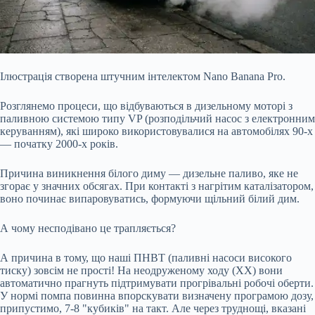
Ілюстрація створена штучним інтелектом Nano Banana Pro.
Розглянемо процеси, що відбуваються в дизельному моторі з
паливною системою типу VP (розподільчий насос з електронним
керуванням), які широко використовувалися на автомобілях 90-х
— початку 2000-х років.
Причина виникнення білого диму — дизельне паливо, яке не
згорає у значних обсягах. При контакті з нагрітим каталізатором,
воно починає випаровуватись, формуючи щільний білий дим.
А чому несподівано це трапляється?
А причина в тому, що наші
ПНВТ (паливні насоси високого
тиску) зовсім не прості! На неодруженому ходу (ХХ) вони
автоматично прагнуть підтримувати прогрівальні робочі оберти.
У нормі помпа повинна впорскувати визначену програмою дозу,
припустимо, 7-8 "кубиків" на такт. Але через труднощі, вказані