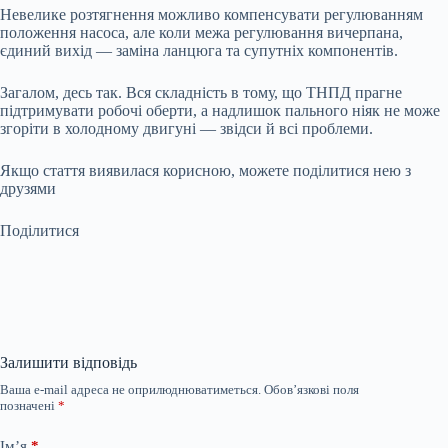
Невелике розтягнення можливо компенсувати регулюванням
положення насоса, але коли межа регулювання вичерпана,
єдиний вихід — заміна ланцюга та супутніх компонентів.
Загалом, десь так. Вся складність в тому, що ТНПД прагне
підтримувати робочі оберти, а надлишок пального ніяк не може
згоріти в холодному двигуні — звідси й всі проблеми.
Якщо стаття виявилася корисною, можете поділитися нею з
друзями
Поділитися
Залишити відповідь
Ваша e-mail адреса не оприлюднюватиметься.
Обов’язкові поля
позначені
*
Ім’я
*