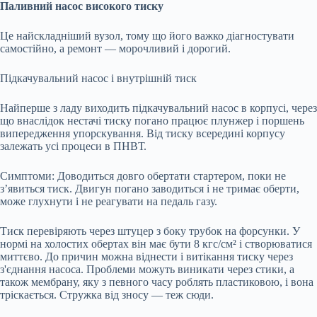
Паливний насос високого тиску
Це найскладніший вузол, тому що його важко діагностувати
самостійно, а ремонт — морочливий і дорогий.
Підкачувальний насос і внутрішній тиск
Найперше з ладу виходить підкачувальний насос в корпусі, через
що внаслідок нестачі тиску погано працює плунжер і поршень
випередження упорскування. Від тиску всередині корпусу
залежать усі процеси в ПНВТ.
Симптоми: Доводиться довго обертати стартером, поки не
з’явиться тиск. Двигун погано заводиться і не тримає оберти,
може глухнути і не реагувати на педаль газу.
Тиск перевіряють через штуцер з боку трубок на форсунки. У
нормі на холостих обертах він має бути 8 кгс/см² і створюватися
миттєво. До причин можна віднести і витікання тиску через
з'єднання насоса. Проблеми можуть виникати через стики, а
також мембрану, яку з певного часу роблять пластиковою, і вона
тріскається. Стружка від зносу — теж сюди.