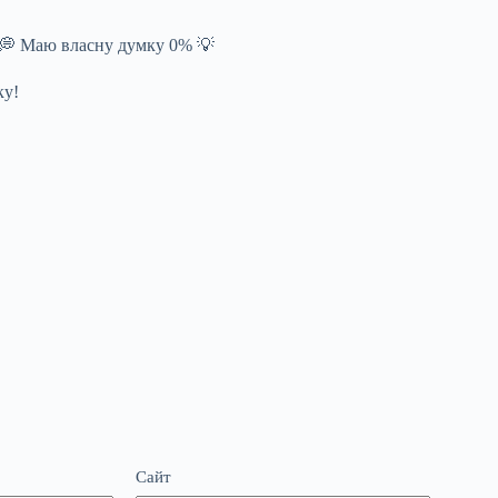
 💭 Маю власну думку 0% 💡
ку!
Сайт