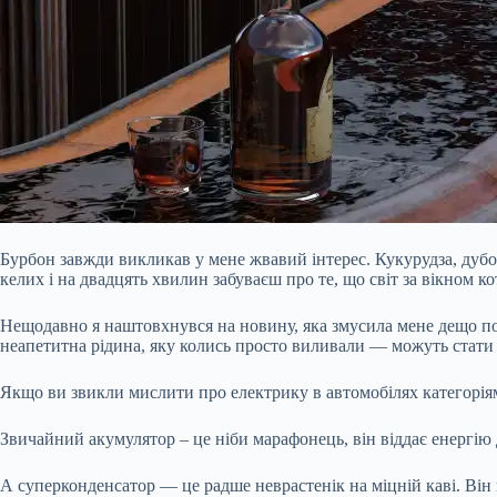
Бурбон завжди викликав у мене жвавий інтерес. Кукурудза, дубо
келих і на двадцять хвилин забуваєш про те, що світ за вікном ко
Нещодавно я наштовхнувся на новину, яка змусила мене дещо по-
неапетитна рідина, яку колись просто виливали — можуть стати
Якщо ви звикли мислити про електрику в автомобілях категоріями
Звичайний акумулятор – це ніби марафонець, він віддає енергію до
А суперконденсатор — це радше неврастенік на міцній каві. Він н