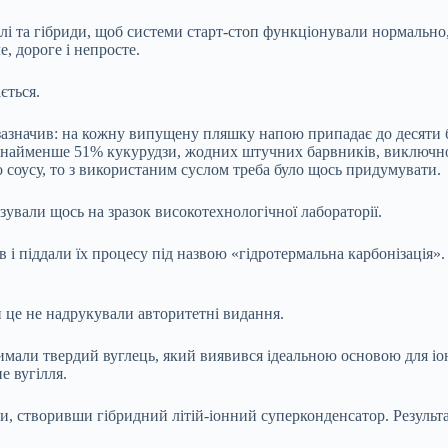
лі та гібриди, щоб системи старт-стоп функціонували нормально
, дороге і непросте.
ється.
 зазначив: на кожну випущену пляшку напою припадає до десяти бо
онайменше 51% кукурудзи, жодних штучних барвників, виключно 
соусу, то з використаним суслом треба було щось придумувати.
зували щось на зразок високотехнологічної лабораторії.
ів і піддали їх процесу під назвою «гідротермальна карбонізація
би це не надрукували авторитетні видання.
имали твердий вуглець, який виявився ідеальною основою для іон
е вугілля.
, створивши гібридний літій-іонний суперконденсатор. Результат