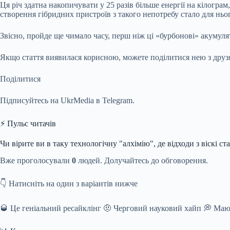
Ця річ здатна накопичувати у 25 разів більше енергії на кілогра
створення гібридних пристроїв з такого непотребу стало для нь
Звісно, пройде ще чимало часу, перш ніж ці «бурбонові» акумуля
Якщо стаття виявилася корисною, можете поділитися нею з дру
Поділитися
Підписуйтесь на UkrMedia в Telegram.
⚡ Пульс читачів
Чи вірите ви в таку технологічну "алхімію", де відходи з віскі 
Вже проголосували
0
людей. Долучайтесь до обговорення.
👇 Натисніть на один з варіантів нижче
🥃 Це геніальний ресайклінг 🤨 Черговий науковий хайп 💭 Ма