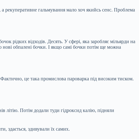
, а рекуперативне гальмування мало хоч якийсь сенс. Проблема
чок рідких відходів. Десять. У сфері, яка заробляє мільярди на
нові обпалені бочки. І якщо самі бочки потім ще можна
». Фактично, це така промислова пароварка під високим тиском.
ів літію. Потім додали туди гідроксид калію, підняли
и, здається, здивували їх самих.