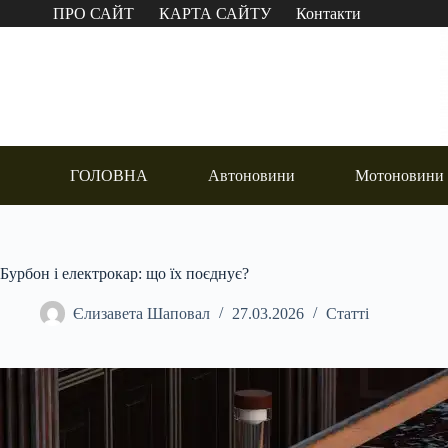
Перейти
ПРО САЙТ
КАРТА САЙТУ
Контакти
до
вмісту
ГОЛОВНА
Автоновини
Мотоновини
Бурбон і електрокар: що їх поєднує?
Єлизавета Шаповал
27.03.2026
Статті