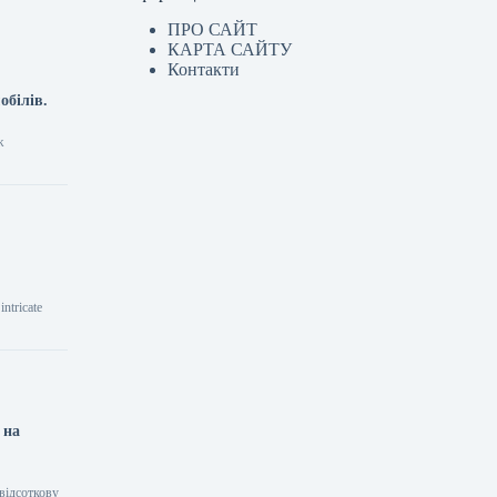
ПРО САЙТ
КАРТА САЙТУ
Контакти
обілів.
ж
ntricate
 на
відсоткову