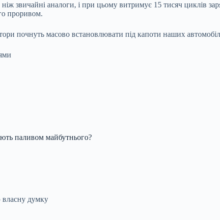
м, ніж звичайні аналоги, і при цьому витримує 15 тисяч циклів за
ого проривом.
тори почнуть масово встановлювати під капоти наших автомобілів
зями
стають паливом майбутнього?
ю власну думку