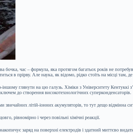
ва бочка, час – формула, яка протягом багатьох років не потреб
титься в прірву. Але наука, як відомо, рідко стоїть на місці там,
іншому глянути на цю галузь. Хіміки з Університету Кентуккі з
 ключем до створення високотехнологічних суперконденсаторів.
 звичайних літій-іонних акумуляторів, то тут дещо відмінна сит
вго, рівномірно і через повільні хімічні реакції.
акопичує заряд на поверхні електродів і здатний миттєво видати 