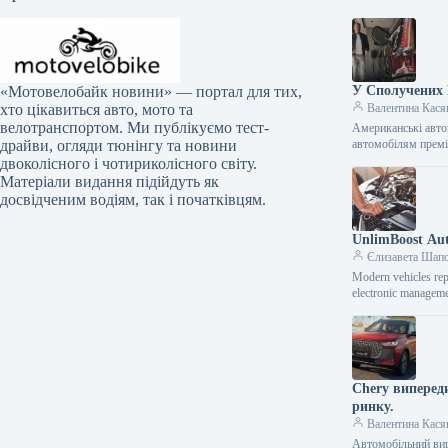
У Сполучених 
«Мотовелобайк новини» — портал для тих,
Валентина Кася
хто цікавиться авто, мото та
велотранспортом. Ми публікуємо тест-
Американські авто
автомобілям премі
драйви, огляди тюнінгу та новини
двоколісного і чотириколісного світу.
Матеріали видання підійдуть як
досвідченим водіям, так і початківцям.
UnlimBoost Aut
Єлизавета Шап
Modern vehicles rep
electronic manageme
Chery випереди
ринку.
Валентина Кася
Автомобільний вир