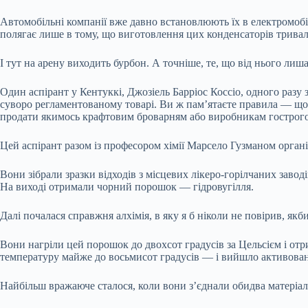
Автомобільні компанії вже давно встановлюють їх в електромобі
полягає лише в тому, що виготовлення цих конденсаторів тривале
І тут на арену виходить бурбон. А точніше, те, що від нього лиша
Один аспірант у Кентуккі, Джозіель Барріос Коссіо, одного разу
суворо регламентованому товарі. Ви ж пам’ятаєте правила — щ
продати якимось крафтовим броварням або виробникам гострого 
Цей аспірант разом із професором хімії Марсело Гузманом органі
Вони зібрали зразки відходів з місцевих лікеро-горілчаних завод
На виході отримали чорний порошок — гідровугілля.
Далі почалася справжня алхімія, в яку я б ніколи не повірив, як
Вони нагріли цей порошок до двохсот градусів за Цельсієм і отр
температуру майже до восьмисот градусів — і вийшло активован
Найбільш вражаюче сталося, коли вони з’єднали обидва матеріали