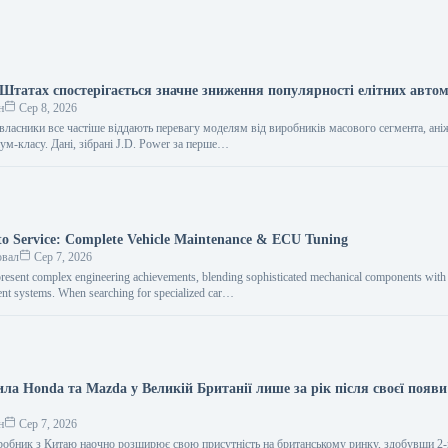
Штатах спостерігається значне зниження популярності елітних автом
н
Сер 8, 2026
власники все частіше віддають перевагу моделям від виробників масового сегмента, ані
ум-класу. Дані, зібрані J.D. Power за перше…
o Service: Complete Vehicle Maintenance & ECU Tuning
овал
Сер 7, 2026
resent complex engineering achievements, blending sophisticated mechanical components with i
nt systems. When searching for specialized car…
ла Honda та Mazda у Великій Британії лише за рік після своєї появи
н
Сер 7, 2026
обник з Китаю наочно розширює свою присутність на британському ринку, здобувши 2-