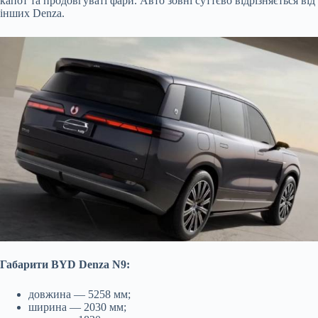
капот та продовгуваті фари. Авто зовні суттєво відрізняється від
інших Denza.
Габарити BYD Denza N9:
довжина — 5258 мм;
ширина — 2030 мм;