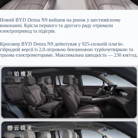
Новий BYD Denza N9 вийшов на ринок у шестимісному
виконанні. Крісла першого та другого ряду отримали
електропривод та підігрів.
Кросовер BYD Denza N9 дебютував у 925-сильній плагін-
гібридній версії із 2,0-літровою бензиновою турбочетвіркою та
трьома електромоторами. Максимальна швидкість — 230 км/год.