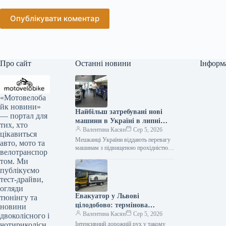
Опублікувати коментар
Про сайт
Останні новини
Інформ
«Мотовелоба
йк новини»
Найбільш затребувані нові
— портал для
машини в Україні в липні
тих, хто
2026 року
Валентина Касян
Сер 5, 2026
цікавиться
Мешканці України віддають перевагу
авто, мото та
машинам з підвищеною прохідністю.
велотранспор
Серед лідерів автомобільного ринку у
том. Ми
2026 році домінують кросовери. За
публікуємо
липень місяць…
тест-драйви,
огляди
Евакуатор у Львові
тюнінгу та
цілодобово: термінова
новини
автодопомога від Gold
Валентина Касян
Сер 5, 2026
двоколісного і
Evakuator
чотириколісн
Інтенсивний дорожній рух у такому