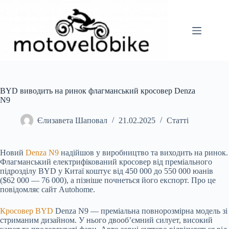
Перейти
до
вмісту
BYD виводить на ринок флагманський кросовер Denza
N9
Єлизавета Шаповал
21.02.2025
Статті
Новий
Denza N9
надійшов у виробництво та виходить на ринок.
Флагманський електрифікований кросовер від преміального
підрозділу BYD у Китаї коштує від 450 000 до 550 000 юанів
($62 000 — 76 000), а пізніше почнеться його експорт. Про це
повідомляє сайт Autohome.
Кросовер BYD
Denza N9 — преміальна повнорозмірна модель зі
стриманим дизайном. У нього двооб’ємний силует, високий