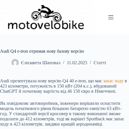
Перейти
до
вмісту
Audi Q4 e-tron отримав нову базову версію
Єлизавета Шаповал
11.02.2025
Статті
Audi презентувала нову версію Q4 40 e-tron, що має
запас ходу
в
423 кілометри, потужність в 150 кВт (204 к.с.), вбудований
ChatGPT й початкову вартість від 46 150 євро в Німеччині.
Як повідомляє автовиробник, інженери вирішили оснастити
модель початкового рівня більшою батареєю ємністю 63 кВт-
год. У стандартній версії кросовер в такому виконанні зможе
подолати до 412 кілометрів, тоді як варіант Sportback має запас
ходу в 423 кілометрів, завдяки кращій аеродинаміці.