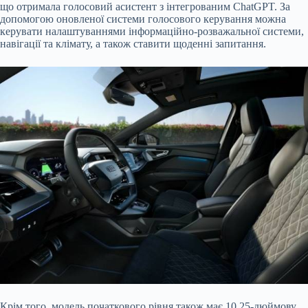
що отримала голосовий асистент з інтегрованим ChatGPT. За
допомогою оновленої системи голосового керування можна
керувати налаштуваннями інформаційно-розважальної системи,
навігації та клімату, а також ставити щоденні запитання.
Крім того, модель початкового рівня також має 10,25-дюймову