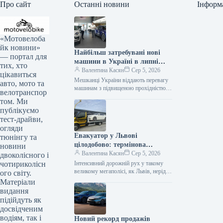
Про сайт
Останні новини
Інформ
«Мотовелоба
йк новини»
Найбільш затребувані нові
— портал для
машини в Україні в липні
тих, хто
2026 року
Валентина Касян
Сер 5, 2026
цікавиться
Мешканці України віддають перевагу
авто, мото та
машинам з підвищеною прохідністю.
велотранспор
Серед лідерів автомобільного ринку у
том. Ми
2026 році домінують кросовери. За
публікуємо
липень місяць…
тест-драйви,
огляди
Евакуатор у Львові
тюнінгу та
цілодобово: термінова
новини
автодопомога від Gold
Валентина Касян
Сер 5, 2026
двоколісного і
Evakuator
чотириколісн
Інтенсивний дорожній рух у такому
великому мегаполісі, як Львів, нерідко
ого світу.
супроводжується непередбачуваними
Матеріали
ситуаціями, поломками або ДТП. У
видання
подібних випадках водієві…
підійдуть як
досвідченим
водіям, так і
Новий рекорд продажів