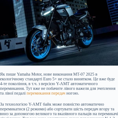
Як пише Yamaha Motor, нове виконання MT-07 2025 в
екологічному стандарті Euro 5
+ не стало винятком. Це вже буде
4-те покоління, в т.ч. з версією Y-AMT автоматичного
перемикання. Тут вже не побачите лівого важеля для зчеплення
та лівої педалі
перемикання передач
ногою.
За технологією Y-AMT байк може повністю автоматично
перемикатися (2 режими) або сортувати шість передач вгору та
вниз за допомогою великого та вказівного пальців на перемикачі