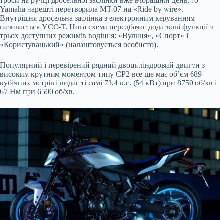
троси на ручці дросельної заслінки вже вчорашній день, то
Yamaha нарешті перетворила MT-07 на «Ride by wire».
Внутрішня дросельна заслінка з електронним керуванням
називається YCC-T. Нова схема передбачає додаткові функції з
трьох доступних режимів водіння: «Вулиця», «Спорт» і
«Користувацький» (налаштовується особисто).
Популярний і перевірений рядний двоциліндровий двигун з
високим крутним моментом типу CP2 все ще має об’єм 689
кубічних метрів і видає ті самі 73,4 к.с. (54 кВт) при 8750 об/хв і
67 Нм при 6500 об/хв.