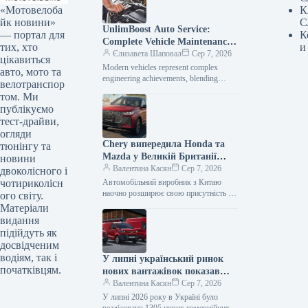
«Мотовелоба
К
йк новини»
С
UnlimBoost Auto Service:
— портал для
К
Complete Vehicle Maintenance
тих, хто
и
& ECU Tuning
Єлизавета Шаповал
Сер 7, 2026
цікавиться
Modern vehicles represent complex
авто, мото та
engineering achievements, blending
велотранспор
sophisticated mechanical components
том. Ми
with intricate electronic management
публікуємо
systems. When searching for specialized
тест-драйви,
car…
огляди
Chery випередила Honda та
тюнінгу та
Mazda у Великій Британії
новини
лише за рік після своєї появи
Валентина Касян
Сер 7, 2026
двоколісного і
на ринку.
чотириколісн
Автомобільний виробник з Китаю
наочно розширює свою присутність на
ого світу.
британському ринку, здобувши 2-
Матеріали
відсоткову частку менш ніж за 12
видання
місяців від…
підійдуть як
досвідченим
водіям, так і
У липні український ринок
початківцям.
нових вантажівок показав
зростання продажів на 34
Валентина Касян
Сер 7, 2026
відсотки.
У липні 2026 року в Україні було