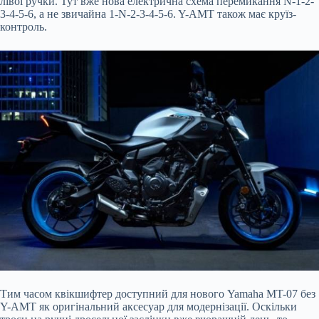
лівої ручки. Тут вже нова електрична схема перемикання N-1-2-
3-4-5-6, а не звичайна 1-N-2-3-4-5-6. Y-AMT також має круїз-
контроль.
Тим часом квікшифтер доступний для нового Yamaha MT-07 без
Y-AMT як оригінальний аксесуар для модернізації. Оскільки