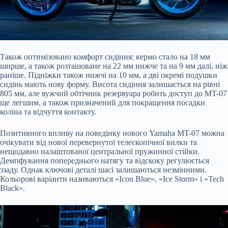
Також оптимізовано комфорт сидіння: кермо стало на 18 мм
ширше, а також розташоване на 22 мм нижче та на 9 мм далі, ніж
раніше. Підніжки також нижчі на 10 мм, а дві окремі подушки
сидінь мають нову форму. Висота сидіння залишається на рівні
805 мм, але вужчий обтічник резервуара робить доступ до MT-07
ще легшим, а також призначений для покращення посадки
коліна та відчуття контакту.
Позитивного впливу на поведінку нового Yamaha MT-07 можна
очікувати від нової перевернутої телескопічної вилки та
нещодавно налаштованої центральної пружинної стійки.
Демпфування попереднього натягу та відскоку регулюється
ззаду. Однак ключові деталі шасі залишаються незмінними.
Кольорові варіанти називаються «Icon Blue», «Ice Storm» і «Tech
Black».