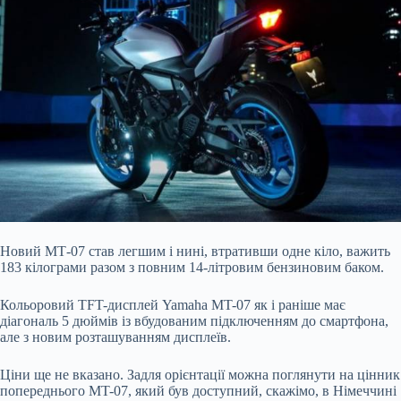
Новий МТ-07 став легшим і нині, втративши одне кіло, важить
183 кілограми разом з повним 14-літровим бензиновим баком.
Кольоровий TFT-дисплей Yamaha MT-07 як і раніше має
діагональ 5 дюймів із вбудованим підключенням до смартфона,
але з новим розташуванням дисплеїв.
Ціни ще не вказано. Задля орієнтації можна поглянути на цінник
попереднього MT-07, який був доступний, скажімо, в Німеччині