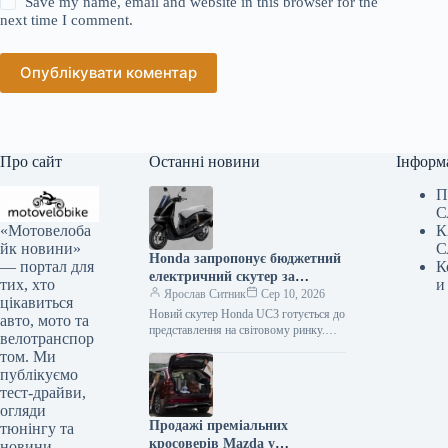
Save my name, email and website in this browser for the
next time I comment.
Опублікувати коментар
Про сайт
Останні новини
Інформ
П
С
«Мотовелоба
К
йк новини»
С
Honda запропонує бюджетний
— портал для
К
електричний скутер за
тих, хто
и
вартістю ноутбука.
Ярослав Ситник
Сер 10, 2026
цікавиться
Новий скутер Honda UC3 готується до
авто, мото та
представлення на світовому ринку.
велотранспор
Цей доступний електричний
том. Ми
двоколісний транспорт пропонує запас
публікуємо
ходу, що перевищує…
тест-драйви,
огляди
Продажі преміальних
тюнінгу та
кросоверів Mazda у
новини