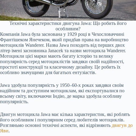
Технічні характеристики двигуна Jawa: Що робить його
особливим?
Компанія Jawa була заснована у 1929 році в Чехословаччині
Франтішеком Янечеком, який придбав права на виробництво
мотоциклів Wanderer. Назва Jawa походить від перших двох
літер імені засновника Janacek та назви мотоцикла Wanderer.
Мотоцикли цієї марки мають багату історію та велику
популярність серед мотоциклістів завдяки своїй надійності,
простоті конструкції та класичному дизайну. Це робить їх
особливо значущими для багатьох ентузіастів.
Jawa здобула популярність у 1950–60-х роках завдяки своїм
надійним та доступним мотоциклам, які експортувалися по
всьому світу, включаючи Індію, де марка здобула особливу
популярність.
Двигун мотоцикла Jawa має кілька характеристик, які роблять
його особливим і популярним серед любителів мотоциклів.
Розгляньмо основні технічні аспекти, які відрізняють
двигун до
Яви
.