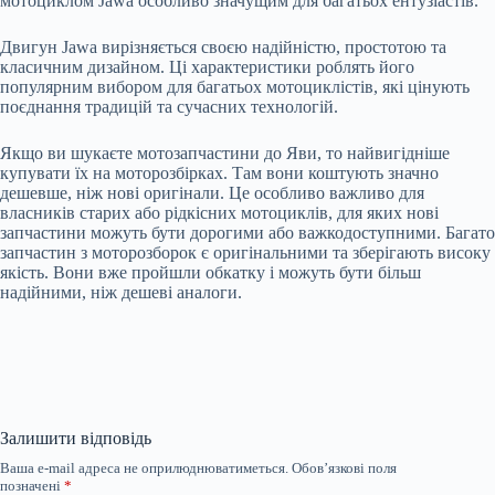
мотоциклом Jawa особливо значущим для багатьох ентузіастів.
Двигун Jawa вирізняється своєю надійністю, простотою та
класичним дизайном. Ці характеристики роблять його
популярним вибором для багатьох мотоциклістів, які цінують
поєднання традицій та сучасних технологій.
Якщо ви шукаєте мотозапчастини до Яви, то найвигідніше
купувати їх на моторозбірках. Там вони коштують значно
дешевше, ніж нові оригінали. Це особливо важливо для
власників старих або рідкісних мотоциклів, для яких нові
запчастини можуть бути дорогими або важкодоступними. Багато
запчастин з моторозборок є оригінальними та зберігають високу
якість. Вони вже пройшли обкатку і можуть бути більш
надійними, ніж дешеві аналоги.
Залишити відповідь
Ваша e-mail адреса не оприлюднюватиметься.
Обов’язкові поля
позначені
*