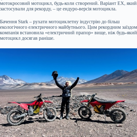
мотокросовий мотоцикл, будь-коли створений. Варіант EX, який
застосували для рекорду, – це ендуро-версія мотоцикла.
Бачення Stark – рухати мотоциклетну індустрію до більш
екологічного електричного майбутнього. Цим рекордним заїздом
компанія встановила «електричний прапор» вище, ніж будь-який
мотоцикл досягав раніше.