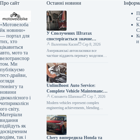
Про сайт
Останні новини
Інформ
П
С
«Мотовелоба
К
йк новини»
С
У Сполучених Штатах
— портал для
К
спостерігається значне
тих, хто
и
зниження популярності
Валентина Касян
Сер 8, 2026
цікавиться
елітних автомобілів.
Американські автовласники все
авто, мото та
частіше віддають перевагу моделям
велотранспор
від виробників масового сегмента,
том. Ми
аніж автомобілям преміум-класу. Дані,
публікуємо
зібрані J.D. Power за перше…
тест-драйви,
огляди
UnlimBoost Auto Service:
тюнінгу та
Complete Vehicle Maintenance
новини
& ECU Tuning
Єлизавета Шаповал
Сер 7, 2026
двоколісного і
чотириколісн
Modern vehicles represent complex
engineering achievements, blending
ого світу.
sophisticated mechanical components
Матеріали
with intricate electronic management
видання
systems. When searching for specialized
підійдуть як
car…
досвідченим
водіям, так і
Chery випередила Honda та