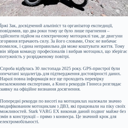
Їржі Зак, досвідчений альпініст та організатор експедиції,
повідомив, що два роки тому це було лише прагнення –
здійснити підйом на електричному мотоциклі там, де двигуни
згоряння втрачають силу. За його словами, Охос не вибачає
помилок, і єдина неправильна дія може коштувати життя. Тому
він зібрав команду професіоналів і вибрав мотоцикл, що зберігає
потужність у розрідженому повітрі.
Спроба відбулась 30 листопада 2025 року. GPS-пристрої були
опечатані заздалегідь для підтвердження достовірності даних.
Наразі повна інформація все ще проходить перевірку
незалежними експертами, а Книга рекордів Гіннеса розглядає
заявку на офіційне визнання досягнення.
Попередні рекорди по висоті на мотоциклах належали значно
модифікованим мотоциклам з ДВЗ, які працювали на піку своїх
можливостей. Stark VARG EX виконав даний подвиг майже без
змін в конструкції – прямо з конвеєра. Це значний крок для
електромобільності.