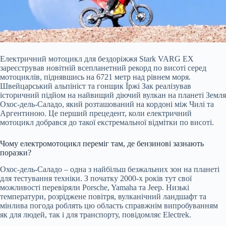
Електричний мотоцикл для бездоріжжя Stark VARG EX
зареєстрував новітній всепланетний рекорд по висоті серед
мотоциклів, піднявшись на 6721 метр над рівнем моря.
Швейцарський альпініст та гонщик Їржі Зак реалізував
історичний підйом на найвищий діючий вулкан на планеті Земля
Охос-дель-Саладо, який розташований на кордоні між Чилі та
Аргентиною. Це перший прецедент, коли електричний
мотоцикл добрався до такої екстремальної відмітки по висоті.
Чому електромотоцикл переміг там, де бензинові зазнають
поразки?
Охос-дель-Саладо – одна з найбільш безжальних зон на планеті
для тестування техніки. З початку 2000-х років тут свої
можливості перевіряли Porsche, Yamaha та Jeep. Низькі
температури, розріджене повітря, вулканічний ландшафт та
мінлива погода роблять цю область справжнім випробуванням
як для людей, так і для транспорту, повідомляє Electrek.