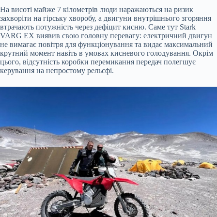
На висоті майже 7 кілометрів люди наражаються на ризик
захворіти на гірську хворобу, а двигуни внутрішнього згоряння
втрачають потужність через дефіцит кисню. Саме тут Stark
VARG EX виявив свою головну перевагу: електричний двигун
не вимагає повітря для функціонування та видає максимальний
крутний момент навіть в умовах кисневого голодування. Окрім
цього, відсутність коробки перемикання передач полегшує
керування на непростому рельєфі.