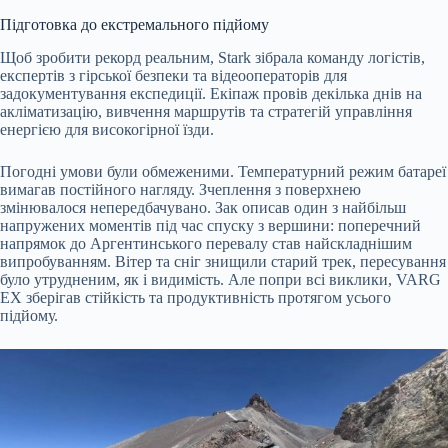
Підготовка до екстремального підйому
Щоб зробити рекорд реальним, Stark зібрала команду логістів,
експертів з гірської безпеки та відеооператорів для
задокументування експедиції. Екіпаж провів декілька днів на
акліматизацію, вивчення маршрутів та стратегій управління
енергією для високогірної їзди.
Погодні умови були обмеженими. Температурний режим батареї
вимагав постійного нагляду. Зчеплення з поверхнею
змінювалося непередбачувано. Зак описав один з найбільш
напружених моментів під час спуску з вершини: поперечний
напрямок до Аргентинського перевалу став найскладнішим
випробуванням. Вітер та сніг знищили старий трек, пересування
було утрудненим, як і видимість. Але попри всі виклики, VARG
EX зберігав стійкість та продуктивність протягом усього
підйому.