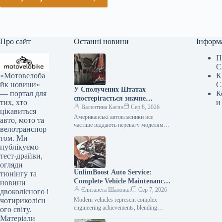
Про сайт
Останні новини
Інформ
П
С
«Мотовелоба
К
йк новини»
С
У Сполучених Штатах
— портал для
К
спостерігається значне
тих, хто
и
зниження популярності
Валентина Касян
Сер 8, 2026
цікавиться
елітних автомобілів.
Американські автовласники все
авто, мото та
частіше віддають перевагу моделям
велотранспор
від виробників масового сегмента,
том. Ми
аніж автомобілям преміум-класу. Дані,
публікуємо
зібрані J.D. Power за перше…
тест-драйви,
огляди
UnlimBoost Auto Service:
тюнінгу та
Complete Vehicle Maintenance
новини
& ECU Tuning
Єлизавета Шаповал
Сер 7, 2026
двоколісного і
чотириколісн
Modern vehicles represent complex
engineering achievements, blending
ого світу.
sophisticated mechanical components
Матеріали