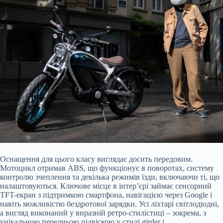
Оснащення для цього класу виглядає досить передовим.
Мотоцикл отримав ABS, що функціонує в поворотах, систему
контролю зчеплення та декілька режимів їзди, включаючи ті, що
налаштовуються. Ключове місце в інтер’єрі займає сенсорний
TFT-екран з підтримкою смартфона, навігацією через Google і
навіть можливістю бездротової зарядки. Усі ліхтарі світлодіодні,
а вигляд виконаний у виразній ретро-стилістиці – зокрема, з
унікальною передньою підвіскою у стилі girder і