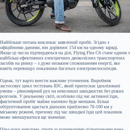
Найбільше питань викликає заявлений пробіг. Згідно з
офіційними даними, він дорівнює 154 км на одному заряді.
Якщо ці числа підтвердяться на ділі, Flying Flea C6 стане одним з
найбільш ефективних електричних двоколісних транспортних
засобів на ринку – з дуже низьким споживанням енергії, яке
навіть перевищує показники багатьох електровелосипедів.
Однак, тут варто внести важливе уточнення. Виробник
застосовує цикл тестувань IDC, який припускає ідеалізовані
умови – рівномірний рух на невеликих швидкостях без різких
розгонів. У реальному світі, особливо під час активної їзди,
фактичний пробіг майже напевно буде меншим. Більш
обґрунтованим здається діапазон приблизно 70-100 км у
міському режимі, причому під час швидкої їзди цей показник
може зменшуватися ще значніше.
Ціна поки невідома, проте за попередніми підрахунками вона