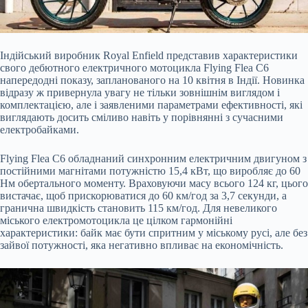
Індійський виробник Royal Enfield представив характеристики
свого дебютного електричного мотоцикла Flying Flea C6
напередодні показу, запланованого на 10 квітня в Індії. Новинка
відразу ж привернула увагу не тільки зовнішнім виглядом і
комплектацією, але і заявленими параметрами ефективності, які
виглядають досить сміливо навіть у порівнянні з сучасними
електробайками.
Flying Flea C6 обладнаний синхронним електричним двигуном з
постійними магнітами потужністю 15,4 кВт, що виробляє до 60
Нм обертального моменту. Враховуючи масу всього 124 кг, цього
вистачає, щоб прискорюватися до 60 км/год за 3,7 секунди, а
гранична швидкість становить 115 км/год. Для невеликого
міського електромотоцикла це цілком гармонійні
характеристики: байк має бути спритним у міському русі, але без
зайвої потужності, яка негативно впливає на економічність.