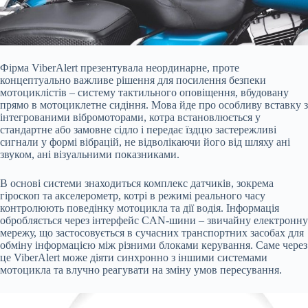
Фірма ViberAlert презентувала неординарне, проте
концептуально важливе рішення для посилення безпеки
мотоциклістів – систему тактильного оповіщення, вбудовану
прямо в мотоциклетне сидіння. Мова йде про особливу вставку з
інтегрованими вібромоторами, котра встановлюється у
стандартне або замовне сідло і передає їздцю застережливі
сигнали у формі вібрацій, не відволікаючи його від шляху ані
звуком, ані візуальними показниками.
В основі системи знаходиться комплекс датчиків, зокрема
гіроскоп та акселерометр, котрі в режимі реального часу
контролюють поведінку мотоцикла та дії водія. Інформація
обробляється через інтерфейс CAN-шини – звичайну електронну
мережу, що застосовується в сучасних транспортних засобах для
обміну інформацією між різними блоками керування. Саме через
це ViberAlert може діяти синхронно з іншими системами
мотоцикла та влучно реагувати на зміну умов пересування.