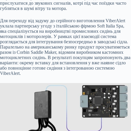
прислухатися до звукових сигналів, котрі під час поїздки часто
губляться в шумі вітру та мотора.
Для переходу від задуму до серійного виготовлення ViberAlert
уклала партнерську угоду з італійською фірмою Soft Italia Spa,
яка спеціалізується на виробництві промислових сидінь для
мотоциклів і моторолерів. У рамках цієї взаємодії система
розглядається для інтегрування безпосередньо в заводські сідла.
Паралельно на американському ринку продукт просуватиметься
разом із Corbin Saddle Maker, відомим виробником кастомних
мотоциклетних сидінь. В результаті покупцям запропонують два
варіанти: окрему вставку для встановлення у вже наявне сідло
або повноцінне готове сидіння з інтегрованою системою
ViberAlert.