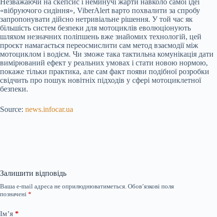
Незважаючи на скепсис і неминучі жарти навколо самої ідеї
«вібруючого сидіння», ViberAlert варто похвалити за спробу
запропонувати дійсно нетривіальне рішення. У той час як
більшість систем безпеки для мотоциклів еволюціонують
шляхом незначних поліпшень вже знайомих технологій, цей
проєкт намагається переосмислити сам метод взаємодії між
мотоциклом і водієм. Чи зможе така тактильна комунікація дати
вимірюваний ефект у реальних умовах і стати новою нормою,
покаже тільки практика, але сам факт появи подібної розробки
свідчить про пошук новітніх підходів у сфері мотоциклетної
безпеки.
Source:
news.infocar.ua
Залишити відповідь
Ваша e-mail адреса не оприлюднюватиметься.
Обов’язкові поля
позначені
*
Ім’я
*