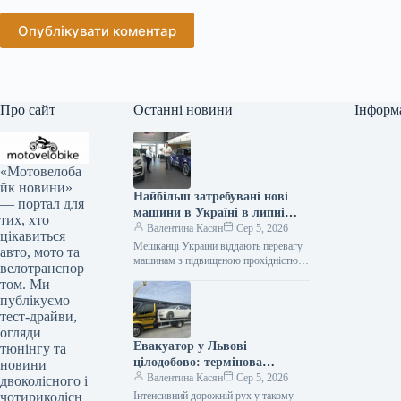
Опублікувати коментар
Про сайт
Останні новини
Інформ
«Мотовелоба
йк новини»
Найбільш затребувані нові
— портал для
машини в Україні в липні
тих, хто
2026 року
Валентина Касян
Сер 5, 2026
цікавиться
Мешканці України віддають перевагу
авто, мото та
машинам з підвищеною прохідністю.
велотранспор
Серед лідерів автомобільного ринку у
том. Ми
2026 році домінують кросовери. За
публікуємо
липень місяць…
тест-драйви,
огляди
Евакуатор у Львові
тюнінгу та
цілодобово: термінова
новини
автодопомога від Gold
Валентина Касян
Сер 5, 2026
двоколісного і
Evakuator
чотириколісн
Інтенсивний дорожній рух у такому