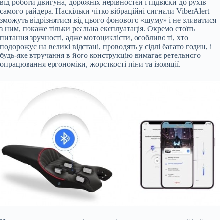
від роботи двигуна, дорожніх нерівностей і підвіски до рухів
самого райдера. Наскільки чітко вібраційні сигнали ViberAlert
зможуть відрізнятися від цього фонового «шуму» і не зливатися
з ним, покаже тільки реальна експлуатація. Окремо стоїть
питання зручності, адже мотоциклісти, особливо ті, хто
подорожує на великі відстані, проводять у сідлі багато годин, і
будь-яке втручання в його конструкцію вимагає ретельного
опрацювання ергономіки, жорсткості піни та ізоляції.