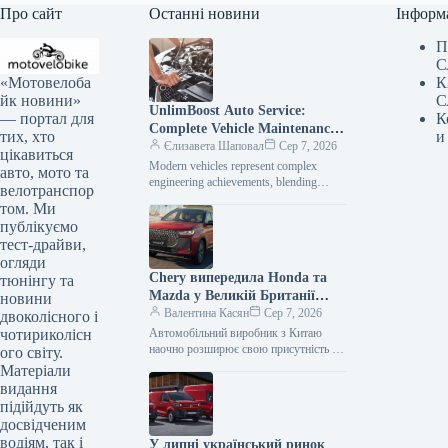
Про сайт
Останні новини
Інформ
П
С
«Мотовелоба
К
йк новини»
С
UnlimBoost Auto Service:
— портал для
К
Complete Vehicle Maintenance
тих, хто
и
& ECU Tuning
Єлизавета Шаповал
Сер 7, 2026
цікавиться
Modern vehicles represent complex
авто, мото та
engineering achievements, blending
велотранспор
sophisticated mechanical components
том. Ми
with intricate electronic management
публікуємо
systems. When searching for specialized
тест-драйви,
car…
огляди
Chery випередила Honda та
тюнінгу та
Mazda у Великій Британії
новини
лише за рік після своєї появи
Валентина Касян
Сер 7, 2026
двоколісного і
на ринку.
чотириколісн
Автомобільний виробник з Китаю
наочно розширює свою присутність на
ого світу.
британському ринку, здобувши 2-
Матеріали
відсоткову частку менш ніж за 12
видання
місяців від…
підійдуть як
досвідченим
водіям, так і
У липні український ринок