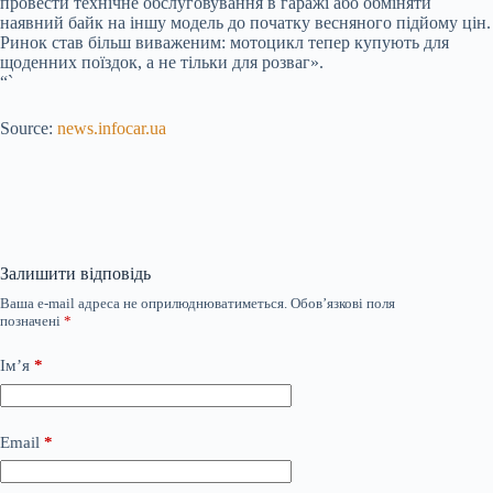
провести технічне обслуговування в гаражі або обміняти
наявний байк на іншу модель до початку весняного підйому цін.
Ринок став більш виваженим: мотоцикл тепер купують для
щоденних поїздок, а не тільки для розваг».
“`
Source:
news.infocar.ua
Залишити відповідь
Ваша e-mail адреса не оприлюднюватиметься.
Обов’язкові поля
позначені
*
Ім’я
*
Email
*