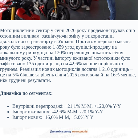
Мотоциклетний сектор у січні 2026 року продемонстрував опір
сезонним впливам, засвідчуючи зміну у використанні
двоколісного транспорту в Україні. Протягом першого місяця
року було зареєстровано 1 859 угод купівлі-продажу на
локальному ринку, що на 120% перевищує показник січня
минулого року. У частині імпорту вживаної мототехніки було
зафіксовано 135 одиниць, що на 42,6% менше порівняно з
груднем. Реалізація нових мотоциклів досягла 1 210 одиниць –
це на 5% більше за рівень січня 2025 року, хоча й на 16% менше,
ніж грудневі результати.
Динаміка по сегментах:
Внутрішні перепродажі: +21,1% M-M, +120,0% Y-Y
Імпорт вживаних: -42,6% M-M, -20,1% Y-Y
Імпорт нових: -16,0% M-M, +5,0% Y-Y