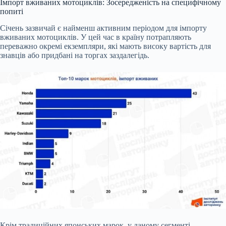
Імпорт вживаних мотоциклів: Зосередженість на специфічному
попиті
Січень зазвичай є найменш активним періодом для імпорту
вживаних мотоциклів. У цей час в країну потрапляють
переважно окремі екземпляри, які мають високу вартість для
знавців або придбані на торгах заздалегідь.
Крім традиційних японських марок, у даному сегменті