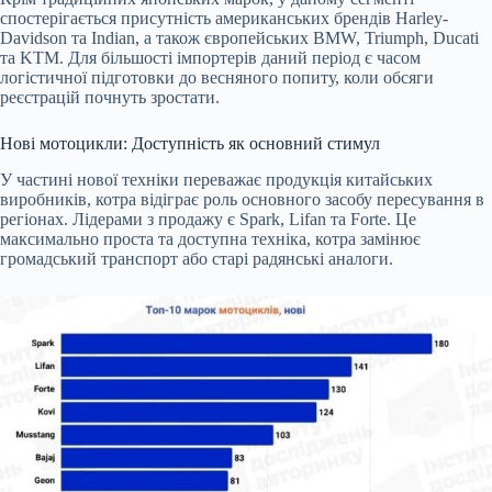
спостерігається присутність американських брендів Harley-
Davidson та Indian, а також європейських BMW, Triumph, Ducati
та KTM. Для більшості імпортерів даний період є часом
логістичної підготовки до весняного попиту, коли обсяги
реєстрацій почнуть зростати.
Нові мотоцикли: Доступність як основний стимул
У частині нової техніки переважає продукція китайських
виробників, котра відіграє роль основного засобу пересування в
регіонах. Лідерами з продажу є Spark, Lifan та Forte. Це
максимально проста та доступна техніка, котра замінює
громадський транспорт або старі радянські аналоги.