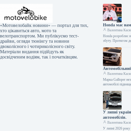
Honda має нам
«Мотовелобайк новини» — портал для тих,
Валентина Кася
хто цікавиться авто, мото та
велотранспортом. Ми публікуємо тест-
Honda розробляє но
збуту. Протягом д
драйви, огляди тюнінгу та новини
двоколісного і чотириколісного світу.
Матеріали видання підійдуть як
досвідченим водіям, так і початківцям.
Автомобільний
Валентина Кася
Марка Galloper нез
автомобілі підвищ
У липні украї
автомобілів.
Валентина Кася
У липні 2026 року