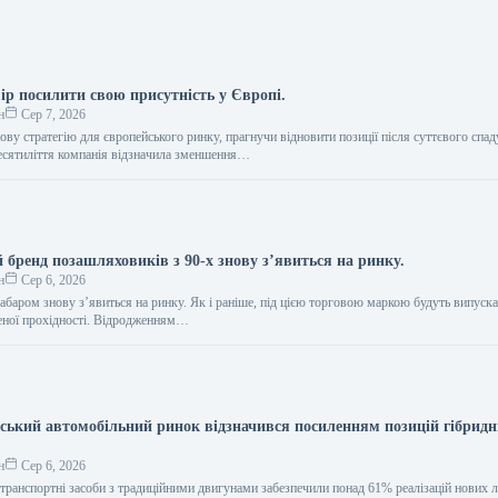
ір посилити свою присутність у Європі.
н
Сер 7, 2026
ву стратегію для європейського ринку, прагнучи відновити позиції після суттєвого спад
есятиліття компанія відзначила зменшення…
 бренд позашляховиків з 90-х знову з’явиться на ринку.
н
Сер 6, 2026
абаром знову з’явиться на ринку. Як і раніше, під цією торговою маркою будуть випуск
еної прохідності. Відродженням…
нський автомобільний ринок відзначився посиленням позицій гібрид
н
Сер 6, 2026
 транспортні засоби з традиційними двигунами забезпечили понад 61% реалізацій нових 