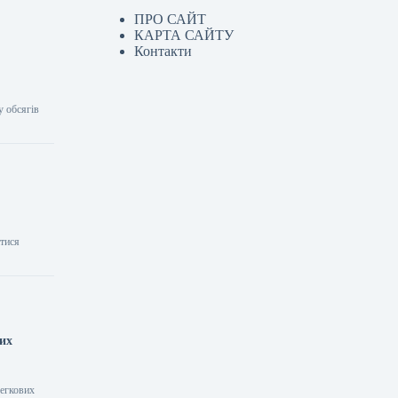
ПРО САЙТ
КАРТА САЙТУ
Контакти
у обсягів
атися
них
легкових