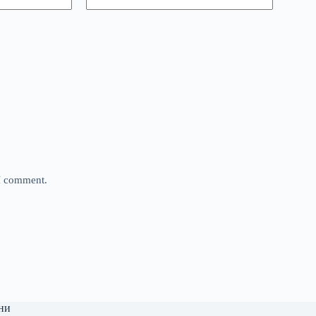
 I comment.
ни