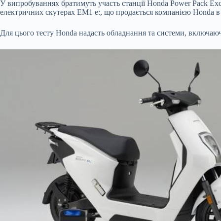
У випробуваннях братимуть участь станції Honda Power Pack Ex
електричних скутерах EM1 e:, що продається компанією Honda в
Для цього тесту Honda надасть обладнання та системи, включаюч