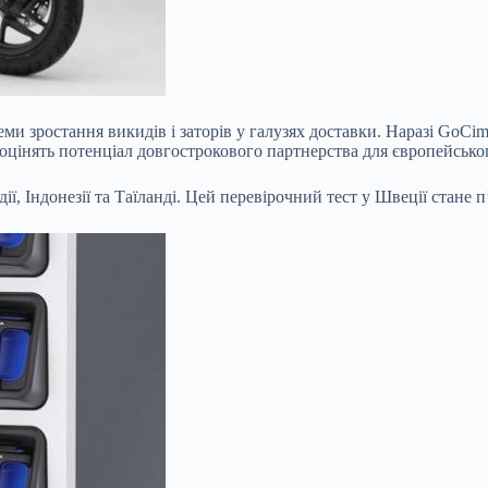
ми зростання викидів і заторів у галузях доставки. Наразі GoCi
оцінять потенціал довгострокового партнерства для європейськог
ії, Індонезії та Таїланді. Цей перевірочний тест у Швеції стане