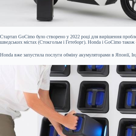
Стартап GoCimo було створено у 2022 році для вирішення пробле
шведських містах (Стокгольм і Гетеборг). Honda і GoCimo також 
Honda вже запустила послуги обміну акумуляторами в Японії, Інд