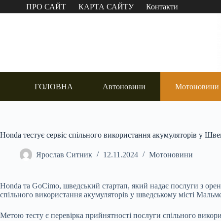
Перейти
ПРО САЙТ
КАРТА САЙТУ
Контакти
до
вмісту
ГОЛОВНА
Автоновини
Мотоновини
Honda тестує сервіс спільного використання акумуляторів у Шве
Ярослав Ситник
12.11.2024
Мотоновини
Honda та GoCimo, шведський стартап, який надає послуги з оре
спільного використання акумуляторів у шведському місті Маль
Метою тесту є перевірка прийнятності послуги спільного викори