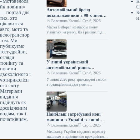
«Мотовелоба
К
йк новини»
С
Автомобільний бренд
— портал для
К
позашляховиків з 90-х знову
тих, хто
и
з’явиться на ринку.
Валентина Касян
Сер 6, 2026
цікавиться
Марка Galloper незабаром знову
авто, мото та
з’явиться на ринку. Як і раніше, під
велотранспор
цією торговою маркою будуть
том. Ми
випускатися автомобілі підвищеної
публікуємо
прохідності. Відродженням…
тест-драйви,
огляди
У липні український
тюнінгу та
автомобільний ринок
новини
відзначився посиленням
Валентина Касян
Сер 6, 2026
двоколісного і
позицій гібридних
чотириколісн
У липні 2026 року транспортні засоби
автомобілів.
з традиційними двигунами
ого світу.
забезпечили понад 61% реалізацій
Матеріали
нових легкових автомобілів в Україні.
видання
Минулого року…
підійдуть як
досвідченим
водіям, так і
Найбільш затребувані нові
початківцям.
машини в Україні в липні
2026 року
Валентина Касян
Сер 5, 2026
Мешканці України віддають перевагу
машинам з підвищеною прохідністю.