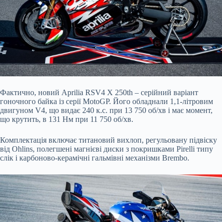
Фактично, новий Aprilia RSV4 X 250th – серійний варіант
гоночного байка із серії MotoGP. Його обладнали 1,1-літровим
двигуном V4, що видає 240 к.с. при 13 750 об/хв і має момент,
що крутить, в 131 Нм при 11 750 об/хв.
Комплектація включає титановий вихлоп, регульовану підвіску
від Ohlins, полегшені магнієві диски з покришками Pirelli типу
слік і карбоново-керамічні гальмівні механізми Brembo.