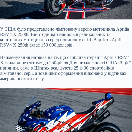
У США було представлено лімітовану версію мотоцикла Aprilia
RSV4 X 250th. Він є одним з найбільш радикальних та
коштовних мотоциклів серед новинок у світі. Вартість Aprilia
RSV4 X 250th сягає 150 000 доларів.
Найменування натякає на те, що особлива ітерація Aprilia RSV4
X стала «презентом» до 250-річчя Дня незалежності США. З цієї
причини, саме в Штатах реалізують 25 із 30 спортбайків
лімітованої серії, а зовнішнє оформлення виконано у відтінках
американського стягу.