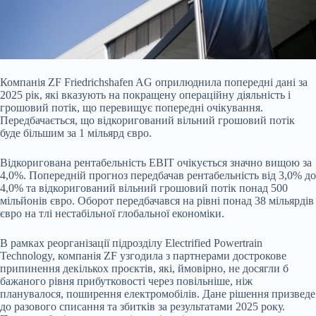
Компанія ZF Friedrichshafen AG оприлюднила попередні дані за
2025 рік, які вказують на покращену операційну діяльність і
грошовий потік, що перевищує попередні очікування.
Передбачається, що відкоригований вільний грошовий потік
буде більшим за 1 мільярд євро.
Відкоригована рентабельність EBIT очікується значно вищою за
4,0%. Попередній прогноз передбачав рентабельність від 3,0% до
4,0% та відкоригований вільний грошовий потік понад 500
мільйонів євро. Оборот передбачався на рівні понад 38 мільярдів
євро на тлі нестабільної глобальної економіки.
В рамках реорганізації підрозділу Electrified Powertrain
Technology, компанія ZF узгодила з партнерами дострокове
припинення декількох проєктів, які, ймовірно, не досягли б
бажаного рівня прибутковості через повільніше, ніж
планувалося, поширення електромобілів. Дане рішення призведе
до разового списання та збитків за результатами 2025 року.