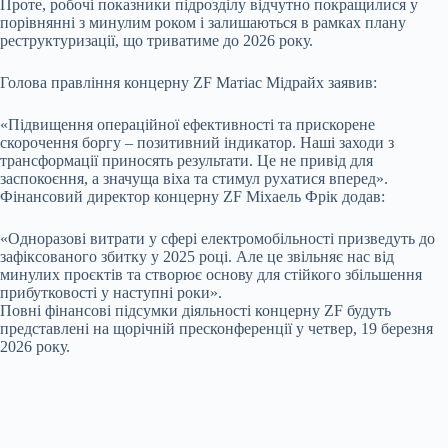
Проте, робочі показники підрозділу відчутно покращилися у
порівнянні з минулим роком і залишаються в рамках плану
реструктуризації, що триватиме до 2026 року.
Голова правління концерну ZF Матіас Мідрайх заявив:
«Підвищення операційної ефективності та прискорене
скорочення боргу – позитивний індикатор. Наші заходи з
трансформації приносять результати. Це не привід для
заспокоєння, а значуща віха та стимул рухатися вперед».
Фінансовий директор концерну ZF Міхаель Фрік додав:
«Одноразові витрати у сфері електромобільності призведуть до
зафіксованого збитку у 2025 році. Але це звільняє нас від
минулих проєктів та створює основу для стійкого збільшення
прибутковості у наступні роки».
Повні фінансові підсумки діяльності концерну ZF будуть
представлені на щорічній пресконференції у четвер, 19 березня
2026 року.