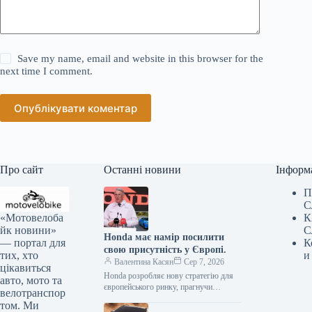
Save my name, email and website in this browser for the
next time I comment.
Опублікувати коментар
Про сайт
Останні новини
Інформ
П
С
«Мотовелоба
К
йк новини»
С
Honda має намір посилити
— портал для
К
свою присутність у Європі.
тих, хто
и
Валентина Касян
Сер 7, 2026
цікавиться
Honda розробляє нову стратегію для
авто, мото та
європейського ринку, прагнучи
велотранспор
відновити позиції після суттєвого
том. Ми
спаду обсягів збуту. Протягом