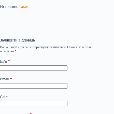
Источник:
car.ru
Залишити відповідь
Ваша e-mail адреса не оприлюднюватиметься.
Обов’язкові поля
позначені
*
Ім’я
*
Email
*
Сайт