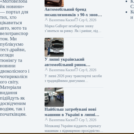
«Мотовелоба
К
йк новини»
С
Автомобільний бренд
— портал для
К
позашляховиків з 90-х знову
тих, хто
и
з’явиться на ринку.
Валентина Касян
Сер 6, 2026
цікавиться
Марка Galloper незабаром знову
авто, мото та
з’явиться на ринку. Як і раніше, під
велотранспор
цією торговою маркою будуть
том. Ми
випускатися автомобілі підвищеної
публікуємо
прохідності. Відродженням…
тест-драйви,
огляди
У липні український
тюнінгу та
автомобільний ринок
новини
відзначився посиленням
Валентина Касян
Сер 6, 2026
двоколісного і
позицій гібридних
чотириколісн
У липні 2026 року транспортні засоби
автомобілів.
з традиційними двигунами
ого світу.
забезпечили понад 61% реалізацій
Матеріали
нових легкових автомобілів в Україні.
видання
Минулого року…
підійдуть як
досвідченим
водіям, так і
Найбільш затребувані нові
початківцям.
машини в Україні в липні
2026 року
Валентина Касян
Сер 5, 2026
Мешканці України віддають перевагу
машинам з підвищеною прохідністю.