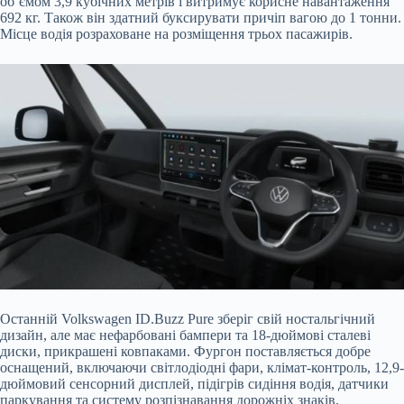
об’ємом 3,9 кубічних метрів і витримує корисне навантаження
692 кг. Також він здатний буксирувати причіп вагою до 1 тонни.
Місце водія розраховане на розміщення трьох пасажирів.
Останній Volkswagen ID.Buzz Pure зберіг свій ностальгічний
дизайн, але має нефарбовані бампери та 18-дюймові сталеві
диски, прикрашені ковпаками. Фургон поставляється добре
оснащений, включаючи світлодіодні фари, клімат-контроль, 12,9-
дюймовий сенсорний дисплей, підігрів сидіння водія, датчики
паркування та систему розпізнавання дорожніх знаків.