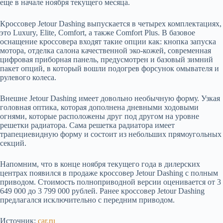
еще в начале ноября текущего месяца.
Кроссовер Jetour Dashing выпускается в четырех комплектациях,
это Luxury, Elite, Comfort, а также Comfort Plus. В базовое
оснащение кроссовера входят такие опции как: кнопка запуска
мотора, отделка салона качественной эко-кожей, современная
цифровая приборная панель, предусмотрен и базовый зимний
пакет опций, в который вошли подогрев форсунок омывателя и
рулевого колеса.
Внешне Jetour Dashing имеет довольно необычную форму. Узкая
головная оптика, которая дополнена дневными ходовыми
огнями, которые расположены друг под другом на уровне
решетки радиатора. Сама решетка радиатора имеет
трапециевидную форму и состоит из небольших прямоугольных
секций.
Напомним, что в конце ноября текущего года в дилерских
центрах появился в продаже кроссовер Jetour Dashing с полным
приводом. Стоимость полноприводной версии оценивается от 3
649 000 до 3 799 000 рублей. Ранее кроссовер Jetour Dashing
предлагался исключительно с передним приводом.
Источник:
car.ru