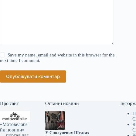
Save my name, email and website in this browser for the
next time I comment.
Опублікувати коментар
Про сайт
Останні новини
Інформ
П
С
«Мотовелоба
К
йк новини»
С
У Сполучених Штатах
— портал для
К